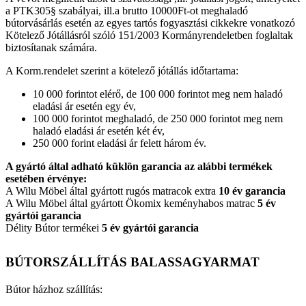
a PTK305§ szabályai, ill.a brutto 10000Ft-ot meghaladó
bútorvásárlás esetén az egyes tartós fogyasztási cikkekre vonatkozó
Kötelező Jótállásról szóló 151/2003 Kormányrendeletben foglaltak
biztosítanak számára.
A Korm.rendelet szerint a kötelező jótállás időtartama:
10 000 forintot elérő, de 100 000 forintot meg nem haladó
eladási ár esetén egy év,
100 000 forintot meghaladó, de 250 000 forintot meg nem
haladó eladási ár esetén két év,
250 000 forint eladási ár felett három év.
A gyártó által adható küklön garancia az alábbi termékek
esetében érvénye:
A Wilu Möbel által gyártott rugós matracok extra
10 év garancia
A Wilu Möbel által gyártott Ökomix keményhabos matrac
5 év
gyártói garancia
Délity Bútor termékei
5 év gyártói garancia
BÚTORSZÁLLÍTÁS BALASSAGYARMAT
Bútor házhoz szállítás: