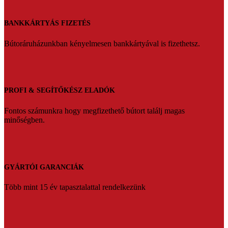
BANKKÁRTYÁS FIZETÉS
Bútoráruházunkban kényelmesen bankkártyával is fizethetsz.
PROFI & SEGÍTŐKÉSZ ELADÓK
Fontos számunkra hogy megfizethető bútort találj magas
minőségben.
GYÁRTÓI GARANCIÁK
Több mint 15 év tapasztalattal rendelkezünk