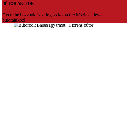
BÚTOR AKCIÓK
Gyere be hozzánk és válogass kedvedre készleten lévő
bútorainkból.
Florens bútorbolt Balassagyarmat
Üdvözlünk a Florens bútorbolt weboldalán. Több mint 20 év
tapasztalattal várjuk vásárlóinkat Balassagyarmaton.Ha fontos Ön
számára az hogy prémium minőségben,megfizethető bútort szeretne
akkor mi vagyunk a tökéletes választás.Segítőkész eladóink pedig
segítenek akár teljesen egyedire is szabni a kiszemelt bútort.Vagy
készleten lévő termékeinket bármikor szállítani tudjuk.
Konyhabútorok,sarokülők,franciaágyak nagy választékban,egyedi
konyhabútor tervezés.