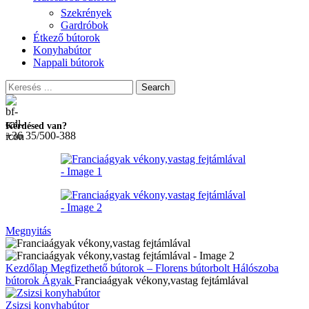
Szekrények
Gardróbok
Étkező bútorok
Konyhabútor
Nappali bútorok
Search
Kérdésed van?
+36 35/500-388
Megnyitás
Kezdőlap
Megfizethető bútorok – Florens bútorbolt
Hálószoba
bútorok
Ágyak
Franciaágyak vékony,vastag fejtámlával
Zsizsi konyhabútor