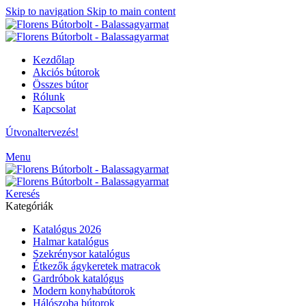
Skip to navigation
Skip to main content
Kezdőlap
Akciós bútorok
Összes bútor
Rólunk
Kapcsolat
Útvonaltervezés!
Menu
Keresés
Kategóriák
Katalógus 2026
Halmar katalógus
Szekrénysor katalógus
Étkezők ágykeretek matracok
Gardróbok katalógus
Modern konyhabútorok
Hálószoba bútorok