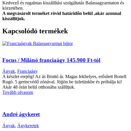
Kedvező és rugalmas kiszállítási szolgáltatás Balassagyarmaton és
körzetében.
A megvásárolt terméket rövid határidőn belül ,akár azonnal
kiszállítjuk.
Kapcsolódó termékek
Focus / Milánó franciaágy 145.900 Ft-tól
Ágyak
,
Franciaágy
A készlet erejéig! Az ás Bruttó ár. Magas fekhelyes, erősített Bonell
Rugó. 5 gerincvédő zónával. Jöjjön be üzletünkbe és próbálja ki!
Akár 48 órán belül otthonába szállítjuk.
Tovább olvasom
André ágykeret
Ágyak
,
Ágykeretek