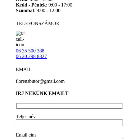
Kedd
-
Péntek
: 9:00 - 17:00
Szombat
: 9:00 - 12:00
TELEFONSZÁMOK
06 35 500 388
06 20 298 8827
EMAIL
florensbutor@gmail.com
ÍRJ NEKÜNK EMAILT
Teljes név
Email cím