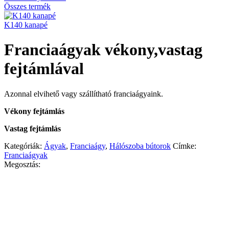
Összes termék
K140 kanapé
Franciaágyak vékony,vastag
fejtámlával
Azonnal elvihető vagy szállítható franciaágyaink.
Vékony fejtámlás
Vastag fejtámlás
Kategóriák:
Ágyak
,
Franciaágy
,
Hálószoba bútorok
Címke:
Franciaágyak
Megosztás: