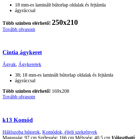
18 mm-es laminált bútorlap oldalak és fejtámla
ágyráccsal
250x210
Több színben elérhető!
Tovább olvasom
Cintia ágykeret
Ágyak
,
Ágykeretek
38; 18 mm-es laminált bútorlap oldalak és fejtámla
ágyráccsal
Több színben elérhető!
169x208
Tovább olvasom
k13 Komód
Hálószoba bútorok
,
Komódok, éjjeli szekrények
Magasság: 97 cm Szélesség: 166 cm Mélység: 40,5 cm
Választható