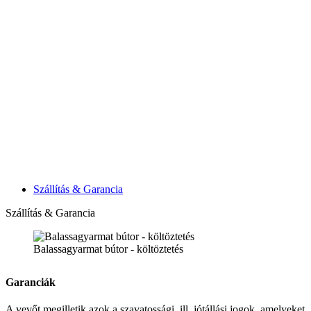
Szállítás & Garancia
Szállítás & Garancia
Balassagyarmat bútor - költöztetés
Garanciák
A vevőt megilletik azok a szavatossági ,ill. jótállási jogok, amelyeket