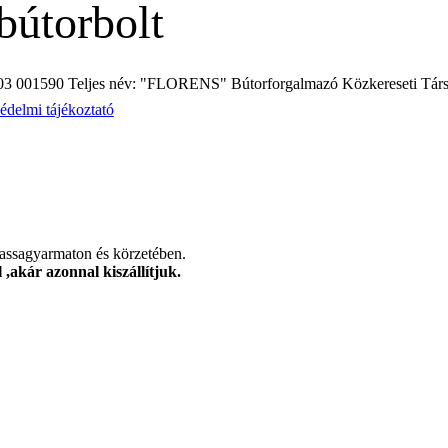
bútorbolt
3 001590 Teljes név: "FLORENS" Bútorforgalmazó Közkereseti Társ
édelmi tájékoztató
alassagyarmaton és körzetében.
,akár azonnal kiszállítjuk.