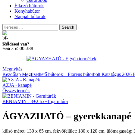
Gardróbok
Étkező bútorok
Konyhabútor
Nappali bútorok
Search
Kérdésed van?
+36 35/500-388
Megnyitás
Kezdőlap
Megfizethető bútorok – Florens bútorbolt
Katalógus 2026
AZJA - kanapé
Összes termék
BENIAMIN - 3+2 fix+1 garnitúra
ÁGYAZHATÓ – gyerekkanapé
külső méret: 130 x 65 cm, fekvőfelület: 180 x 120 cm, ülőmagasság: