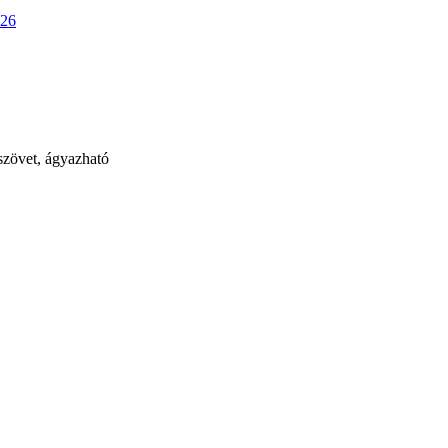
026
 szövet, ágyazható