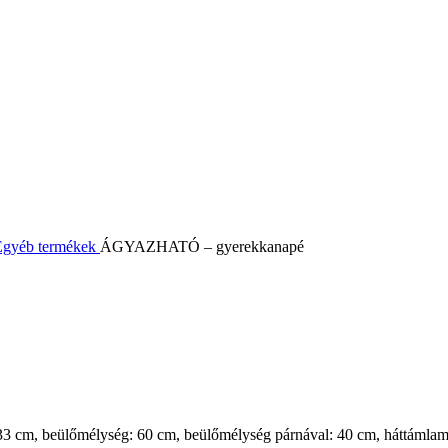
Egyéb termékek
ÁGYAZHATÓ – gyerekkanapé
 33 cm, beülőmélység: 60 cm, beülőmélység párnával: 40 cm, háttámla