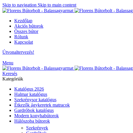
Skip to navigation
Skip to main content
Kezdőlap
Akciós bútorok
Összes bútor
Rólunk
Kapcsolat
Útvonaltervezés!
Menu
Keresés
Kategóriák
Katalógus 2026
Halmar katalógus
Szekrénysor katalógus
Étkezők ágykeretek matracok
Gardróbok katalógus
Modern konyhabútorok
Hálószoba bútorok
Szekrények