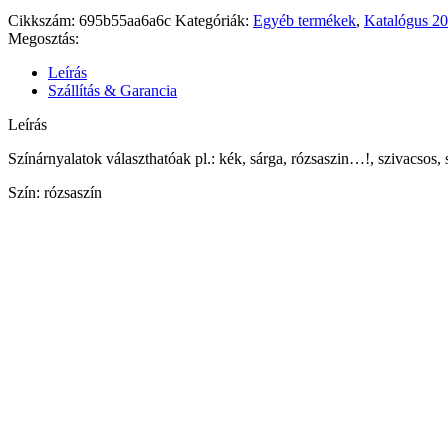
Cikkszám:
695b55aa6a6c
Kategóriák:
Egyéb termékek
,
Katalógus 2
Megosztás:
Leírás
Szállítás & Garancia
Leírás
Színárnyalatok választhatóak pl.: kék, sárga, rózsaszin…!, szivacsos,
Szín: rózsaszín