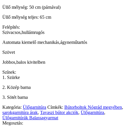
Üllő mélység: 50 cm (párnával)
Üllő mélység teljes: 65 cm
Felépítés:
Szivacsos,hullámrugós
Automata kiemelő mechanikás,ágyneműtartós
Szövet
Jobbos,balos kivitelben
Színek:
1. Szürke
2. Közép barna
3. Sötét barna
Kategória:
Ülőgarnitúra
Címkék:
Bútorboltok Nógrád megyében
,
sarokgarnitúra árak
,
Tavaszi bútor akciók
,
Ülőgarnitúra
,
Ülőgarnitúrák Balassagyarmat
Megosztás: