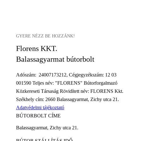
GYERE NÉZZ BE HOZZÁNK!
Florens KKT.
Balassagyarmat bútorbolt
Adószám: 24007173212, Cégjegyzékszám: 12 03
001590 Teljes név: "FLORENS" Bútorforgalmazó
Közkereseti Társaság Rövidített név: FLORENS Kkt.
Székhely cím: 2660 Balassagyarmat, Zichy utca 21.
Adatvédelmi tájékoztató
BÚTORBOLT CÍME
Balassagyarmat, Zichy utca 21.
BÚTOR SZÁLLÍTÁS IDŐ