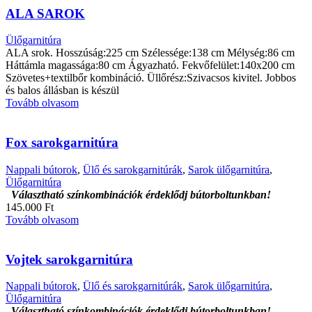
ALA SAROK
Ülőgarnitúra
ALA srok. Hosszúság:225 cm Szélessége:138 cm Mélység:86 cm
Háttámla magassága:80 cm Ágyazható. Fekvőfelület:140x200 cm
Szövetes+textilbőr kombináció. Üllőrész:Szivacsos kivitel. Jobbos
és balos állásban is készül
Tovább olvasom
Fox sarokgarnitúra
Nappali bútorok
,
Ülő és sarokgarnitúrák
,
Sarok ülőgarnitúra
,
Ülőgarnitúra
Választható színkombinációk érdeklődj bútorboltunkban!
145.000 Ft
Tovább olvasom
Vojtek sarokgarnitúra
Nappali bútorok
,
Ülő és sarokgarnitúrák
,
Sarok ülőgarnitúra
,
Ülőgarnitúra
Választható színkombinációk érdeklődj bútorboltunkban!