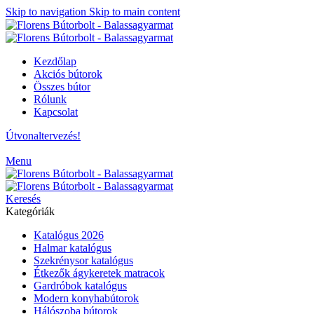
Skip to navigation
Skip to main content
Kezdőlap
Akciós bútorok
Összes bútor
Rólunk
Kapcsolat
Útvonaltervezés!
Menu
Keresés
Kategóriák
Katalógus 2026
Halmar katalógus
Szekrénysor katalógus
Étkezők ágykeretek matracok
Gardróbok katalógus
Modern konyhabútorok
Hálószoba bútorok