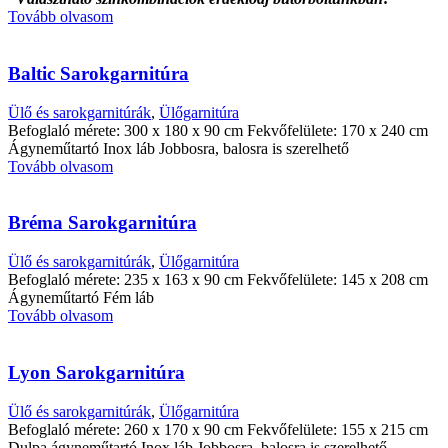
Tovább olvasom
Baltic Sarokgarnitúra
Ülő és sarokgarnitúrák
,
Ülőgarnitúra
Befoglaló mérete: 300 x 180 x 90 cm Fekvőfelülete: 170 x 240 cm
Ágyneműtartó Inox láb Jobbosra, balosra is szerelhető
Tovább olvasom
Bréma Sarokgarnitúra
Ülő és sarokgarnitúrák
,
Ülőgarnitúra
Befoglaló mérete: 235 x 163 x 90 cm Fekvőfelülete: 145 x 208 cm
Ágyneműtartó Fém láb
Tovább olvasom
Lyon Sarokgarnitúra
Ülő és sarokgarnitúrák
,
Ülőgarnitúra
Befoglaló mérete: 260 x 170 x 90 cm Fekvőfelülete: 155 x 215 cm
Dulpa ágyneműtartó Inox láb Jobbosra, balosra is szerelhető