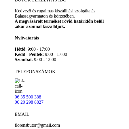
Kedvező és rugalmas kiszállítási szolgáltatás
Balassagyarmaton és körzetében.
A megvásárolt terméket rövid határidőn belül
,akár azonnal kiszállítjuk.
Nyitvatartás
Hétfő
: 9:00 - 17:00
Kedd
-
Péntek
: 9:00 - 17:00
Szombat
: 9:00 - 12:00
TELEFONSZÁMOK
06 35 500 388
06 20 298 8827
EMAIL
florensbutor@gmail.com