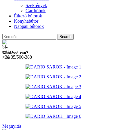
Szekrények
Gardróbok
Étkező bútorok
Konyhabútor
Nappali bútorok
Search
Kérdésed van?
+36 35/500-388
Megnyitás