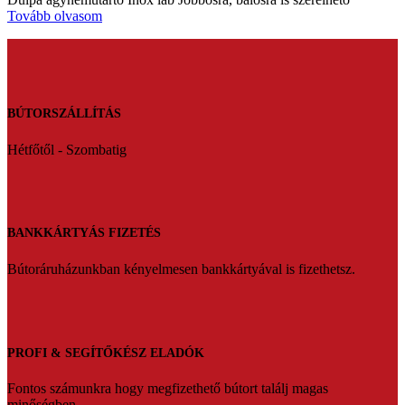
Tovább olvasom
BÚTORSZÁLLÍTÁS
Hétfőtől - Szombatig
BANKKÁRTYÁS FIZETÉS
Bútoráruházunkban kényelmesen bankkártyával is fizethetsz.
PROFI & SEGÍTŐKÉSZ ELADÓK
Fontos számunkra hogy megfizethető bútort találj magas
minőségben.