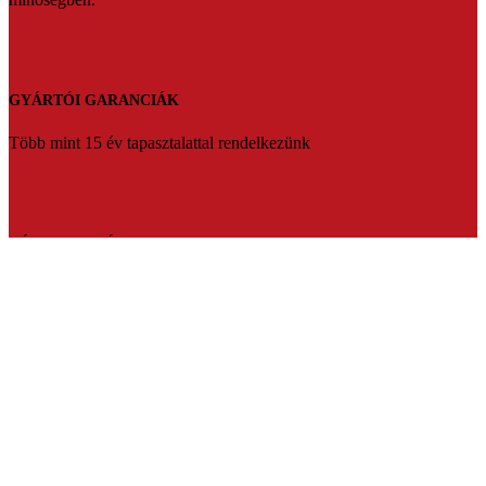
GYÁRTÓI GARANCIÁK
Több mint 15 év tapasztalattal rendelkezünk
BÚTOR AKCIÓK
Gyere be hozzánk és válogass kedvedre készleten lévő
bútorainkból.
Florens bútorbolt Balassagyarmat
Üdvözlünk a Florens bútorbolt weboldalán. Több mint 20 év
tapasztalattal várjuk vásárlóinkat Balassagyarmaton.Ha fontos Ön
számára az hogy prémium minőségben,megfizethető bútort szeretne
akkor mi vagyunk a tökéletes választás.Segítőkész eladóink pedig