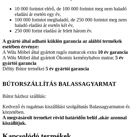
10 000 forintot elérő, de 100 000 forintot meg nem haladó
eladási ár esetén egy év,
100 000 forintot meghaladó, de 250 000 forintot meg nem
haladó eladási ár esetén két év,
250 000 forint eladási ár felett három év.
A gyártó által adható küklön garancia az alábbi termékek
esetében érvénye:
A Wilu Möbel által gyártott rugós matracok extra
10 év garancia
A Wilu Möbel által gyártott Ökomix keményhabos matrac
5 év
gyártói garancia
Délity Bútor termékei
5 év gyártói garancia
BÚTORSZÁLLÍTÁS BALASSAGYARMAT
Bútor házhoz szállítás:
Kedvező és rugalmas kiszállítási szolgáltatás Balassagyarmaton és
körzetében.
A megvásárolt terméket rövid határidőn belül ,akár azonnal
kiszállítjuk.
Kapcsolódó termékek