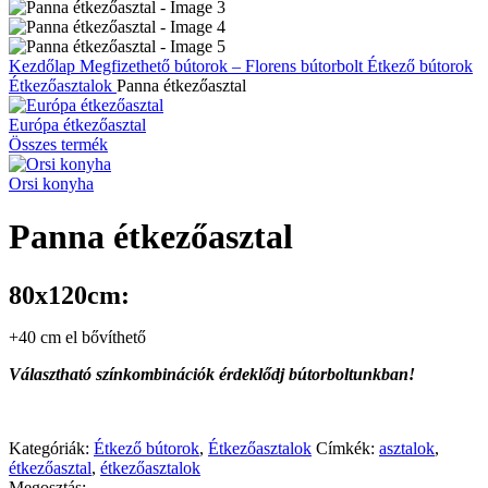
Kezdőlap
Megfizethető bútorok – Florens bútorbolt
Étkező bútorok
Étkezőasztalok
Panna étkezőasztal
Európa étkezőasztal
Összes termék
Orsi konyha
Panna étkezőasztal
80x120cm:
+40 cm el bővíthető
Választható színkombinációk érdeklődj bútorboltunkban!
Kategóriák:
Étkező bútorok
,
Étkezőasztalok
Címkék:
asztalok
,
étkezőasztal
,
étkezőasztalok
Megosztás: