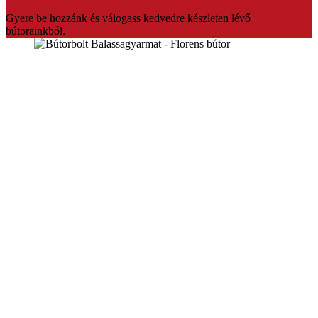
Gyere be hozzánk és válogass kedvedre készleten lévő
bútorainkból.
Florens bútorbolt Balassagyarmat
Üdvözlünk a Florens bútorbolt weboldalán. Több mint 20 év
tapasztalattal várjuk vásárlóinkat Balassagyarmaton.Ha fontos Ön
számára az hogy prémium minőségben,megfizethető bútort szeretne
akkor mi vagyunk a tökéletes választás.Segítőkész eladóink pedig
segítenek akár teljesen egyedire is szabni a kiszemelt bútort.Vagy
készleten lévő termékeinket bármikor szállítani tudjuk.
Konyhabútorok,sarokülők,franciaágyak nagy választékban,egyedi
konyhabútor tervezés.
Oldaltérkép
Nappali bútorok