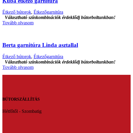
Kuba étkező garnitúra
Étkező bútorok
,
Étkezőgarnitúra
Választható színkombinációk érdeklődj bútorboltunkban!
Tovább olvasom
Berta garnitúra Linda asztallal
Étkező bútorok
,
Étkezőgarnitúra
Választható színkombinációk érdeklődj bútorboltunkban!
Tovább olvasom
BÚTORSZÁLLÍTÁS
Hétfőtől - Szombatig