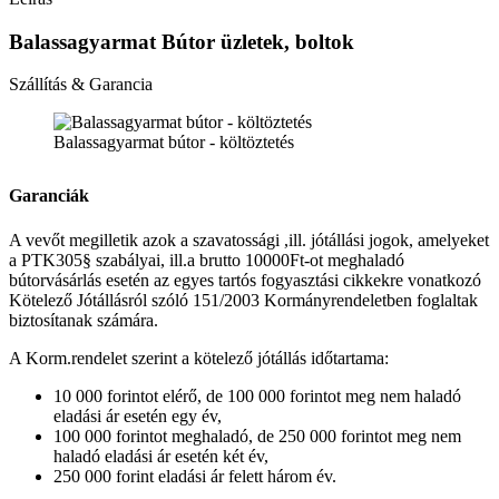
Balassagyarmat Bútor üzletek, boltok
Szállítás & Garancia
Balassagyarmat bútor - költöztetés
Garanciák
A vevőt megilletik azok a szavatossági ,ill. jótállási jogok, amelyeket
a PTK305§ szabályai, ill.a brutto 10000Ft-ot meghaladó
bútorvásárlás esetén az egyes tartós fogyasztási cikkekre vonatkozó
Kötelező Jótállásról szóló 151/2003 Kormányrendeletben foglaltak
biztosítanak számára.
A Korm.rendelet szerint a kötelező jótállás időtartama:
10 000 forintot elérő, de 100 000 forintot meg nem haladó
eladási ár esetén egy év,
100 000 forintot meghaladó, de 250 000 forintot meg nem
haladó eladási ár esetén két év,
250 000 forint eladási ár felett három év.