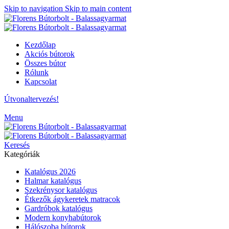
Skip to navigation
Skip to main content
Kezdőlap
Akciós bútorok
Összes bútor
Rólunk
Kapcsolat
Útvonaltervezés!
Menu
Keresés
Kategóriák
Katalógus 2026
Halmar katalógus
Szekrénysor katalógus
Étkezők ágykeretek matracok
Gardróbok katalógus
Modern konyhabútorok
Hálószoba bútorok