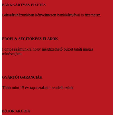
BANKKÁRTYÁS FIZETÉS
Bútoráruházunkban kényelmesen bankkártyával is fizethetsz.
PROFI & SEGÍTŐKÉSZ ELADÓK
Fontos számunkra hogy megfizethető bútort találj magas
minőségben.
GYÁRTÓI GARANCIÁK
Több mint 15 év tapasztalattal rendelkezünk
BÚTOR AKCIÓK