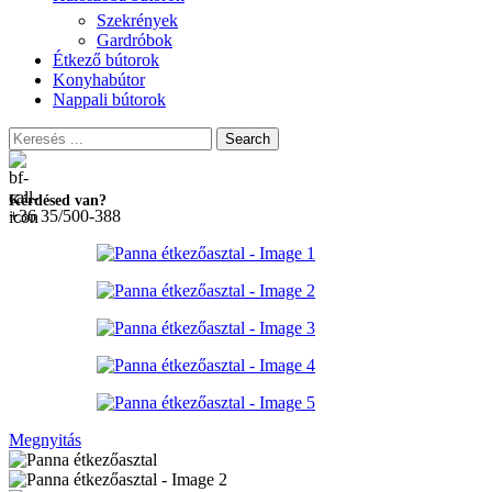
Szekrények
Gardróbok
Étkező bútorok
Konyhabútor
Nappali bútorok
Search
Kérdésed van?
+36 35/500-388
Megnyitás