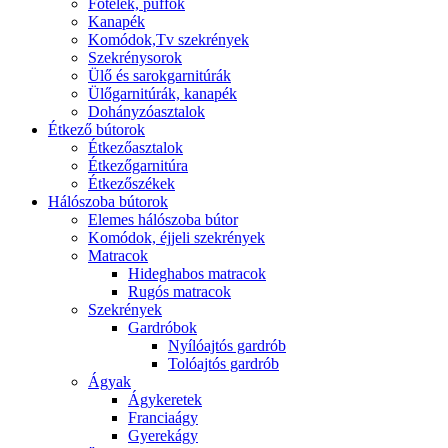
Fotelek, puffok
Kanapék
Komódok,Tv szekrények
Szekrénysorok
Ülő és sarokgarnitúrák
Ülőgarnitúrák, kanapék
Dohányzóasztalok
Étkező bútorok
Étkezőasztalok
Étkezőgarnitúra
Étkezőszékek
Hálószoba bútorok
Elemes hálószoba bútor
Komódok, éjjeli szekrények
Matracok
Hideghabos matracok
Rugós matracok
Szekrények
Gardróbok
Nyílóajtós gardrób
Tolóajtós gardrób
Ágyak
Ágykeretek
Franciaágy
Gyerekágy