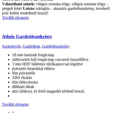
Választható színek:
világos sonoma tölgy, világos sonoma tölgy –
prégelt fehér
Leírás:
tolóajtós – akasztós gardróbszekrény, kivehető
polc külön rendelhető hozzá!
Tovább olvasom
Athén Gardróbszekrény
Szekrények
,
Gardróbok
,
Gardróbszekrény
18 mm laminált forgácslap
süllyesztett fejű forgácslap csavarral összeállítva
3 mm HDF hátlemez tűzőkapoccsal rögzítve
polctartó furatokkal ellátva
fém polctartók
ABS élzárás
fém fiókcsúszka
állítható lábak
alsó (fiókos), és felső magasító kérhető hozzá
Tovább olvasom
1