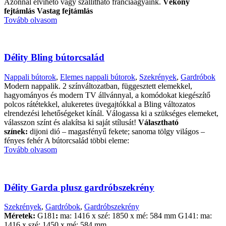
Azonnal elvihető vagy szállítható franciaágyaink.
Vékony
fejtámlás
Vastag fejtámlás
Tovább olvasom
Délity Bling bútorcsalád
Nappali bútorok
,
Elemes nappali bútorok
,
Szekrények
,
Gardróbok
Modern nappalik. 2 színváltozatban, függesztett elemekkel,
hagyományos és modern TV állvánnyal, a komódokat kiegészítő
polcos rátétekkel, alukeretes üvegajtókkal a Bling változatos
elrendezési lehetőségeket kínál. Válogassa ki a szükséges elemeket,
válasszon színt és alakítsa ki saját stílusát!
Választható
színek:
dijoni dió – magasfényű fekete; sanoma tölgy világos –
fényes fehér A bútorcsalád többi eleme:
Tovább olvasom
Délity Garda plusz gardróbszekrény
Szekrények
,
Gardróbok
,
Gardróbszekrény
Méretek:
G181
:
ma: 1416 x szé: 1850 x mé: 584 mm G141: ma:
1416 x szé: 1450 x mé: 584 mm