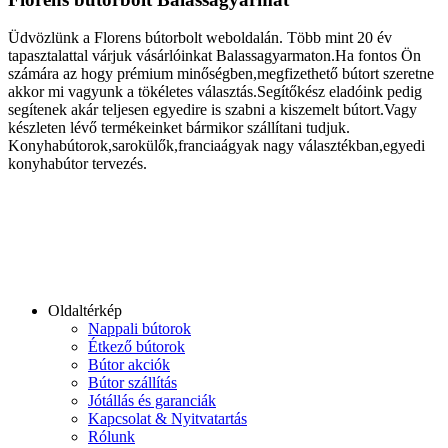
Üdvözlünk a Florens bútorbolt weboldalán. Több mint 20 év
tapasztalattal várjuk vásárlóinkat Balassagyarmaton.Ha fontos Ön
számára az hogy prémium minőségben,megfizethető bútort szeretne
akkor mi vagyunk a tökéletes választás.Segítőkész eladóink pedig
segítenek akár teljesen egyedire is szabni a kiszemelt bútort.Vagy
készleten lévő termékeinket bármikor szállítani tudjuk.
Konyhabútorok,sarokülők,franciaágyak nagy választékban,egyedi
konyhabútor tervezés.
Oldaltérkép
Nappali bútorok
Étkező bútorok
Bútor akciók
Bútor szállítás
Jótállás és garanciák
Kapcsolat & Nyitvatartás
Rólunk