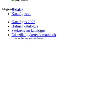
Megosztás
Oldalak
Katalógusok
Katalógus 2026
Halmar katalógus
Szekrénysor katalógus
Étkezők ágykeretek matracok
Gardróbok katalógus
Modern konyhabútorok
Hálószoba bútorok
Szekrények
Gardróbok
Étkező bútorok
Konyhabútor
Nappali bútorok
Kezdőlap
Akciós bútorok
Összes bútor
Rólunk
Kapcsolat