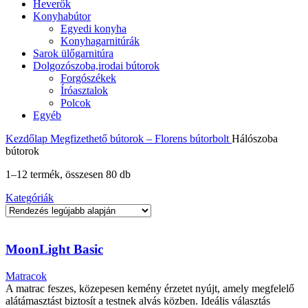
Heverők
Konyhabútor
Egyedi konyha
Konyhagarnitúrák
Sarok ülőgarnitúra
Dolgozószoba,irodai bútorok
Forgószékek
Íróasztalok
Polcok
Egyéb
Kezdőlap
Megfizethető bútorok – Florens bútorbolt
Hálószoba
bútorok
Sorted
1–12 termék, összesen 80 db
by
Kategóriák
latest
MoonLight Basic
Matracok
A matrac feszes, közepesen kemény érzetet nyújt, amely megfelelő
alátámasztást biztosít a testnek alvás közben. Ideális választás