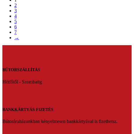
2
3
4
5
6
7
→
BÚTORSZÁLLÍTÁS
Hétfőtől - Szombatig
BANKKÁRTYÁS FIZETÉS
Bútoráruházunkban kényelmesen bankkártyával is fizethetsz.