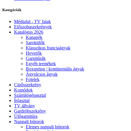
Kategóriák
Médiafal - TV falak
Előszobaszekrények
Katalógus 2026
Kanapék
Sarokülők
Klasszikus franciaágyak
Heverők
Garnitúrák
Egyéb termékek
Boxspring / kontinentális ágyak
Ágyrácsos ágyak
Fotelek
Cipősszekrény
Komódok
Számítógépasztal
Íróasztal
TV állvány
Gardróbszekrény
Ülőgarnitúra
Nappali bútorok
Elemes nappali bútorok