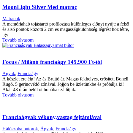
MoonLight Silver Med matrac
Matracok
A memóriahab tojástartó profilozása különleges előnyt nyújt: a felső
és alsó pontok közötti 2 cm-es magasságkülönbség légrést hoz létre,
így
Tovább olvasom
Focus / Milánó franciaágy 145.900 Ft-tól
Ágyak
,
Franciaágy
A készlet erejéig! Az ás Bruttó ár. Magas fekhelyes, erősített Bonell
Rugó. 5 gerincvédő zónával. Jöjjön be üzletünkbe és próbálja ki!
Akár 48 órán belül otthonába szállítjuk.
Tovább olvasom
Franciaágyak vékony,vastag fejtámlával
Hálószoba bútorok
,
Ágyak
,
Franciaágy