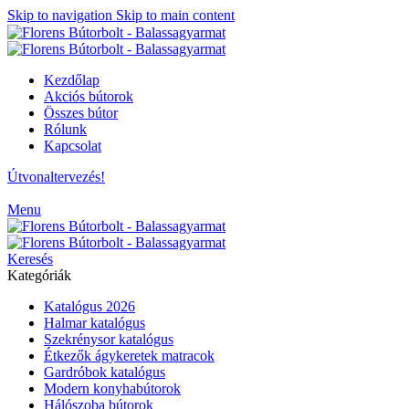
Skip to navigation
Skip to main content
Kezdőlap
Akciós bútorok
Összes bútor
Rólunk
Kapcsolat
Útvonaltervezés!
Menu
Keresés
Kategóriák
Katalógus 2026
Halmar katalógus
Szekrénysor katalógus
Étkezők ágykeretek matracok
Gardróbok katalógus
Modern konyhabútorok
Hálószoba bútorok