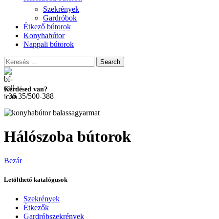
Szekrények
Gardróbok
Étkező bútorok
Konyhabútor
Nappali bútorok
Search
Kérdésed van?
+36 35/500-388
Hálószoba bútorok
Bezár
Letölthető katalógusok
Szekrények
Étkezők
Gardróbszekrények