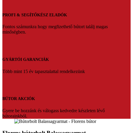
PROFI & SEGÍTŐKÉSZ ELADÓK
Fontos számunkra hogy megfizethető bútort találj magas
minőségben.
GYÁRTÓI GARANCIÁK
Több mint 15 év tapasztalattal rendelkezünk
BÚTOR AKCIÓK
Gyere be hozzánk és válogass kedvedre készleten lévő
bútorainkból.
Florens bútorbolt Balassagyarmat