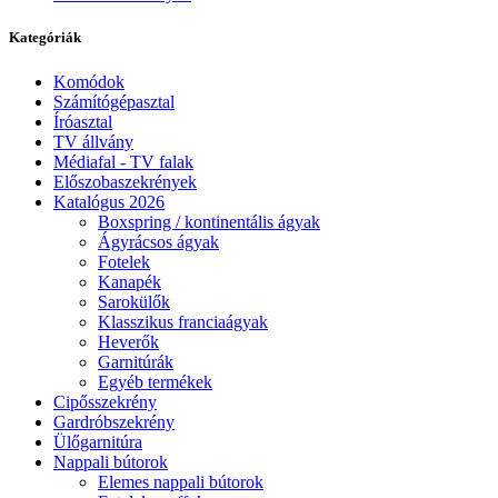
Kategóriák
Komódok
Számítógépasztal
Íróasztal
TV állvány
Médiafal - TV falak
Előszobaszekrények
Katalógus 2026
Boxspring / kontinentális ágyak
Ágyrácsos ágyak
Fotelek
Kanapék
Sarokülők
Klasszikus franciaágyak
Heverők
Garnitúrák
Egyéb termékek
Cipősszekrény
Gardróbszekrény
Ülőgarnitúra
Nappali bútorok
Elemes nappali bútorok