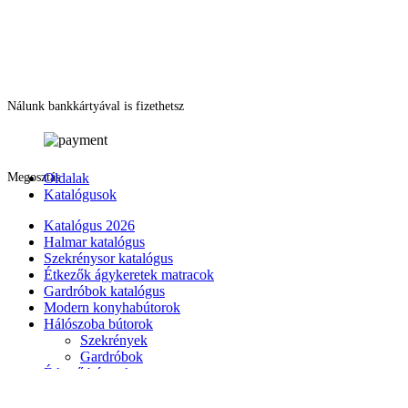
Nálunk bankkártyával is fizethetsz
Megosztás
Oldalak
Katalógusok
Katalógus 2026
Halmar katalógus
Szekrénysor katalógus
Étkezők ágykeretek matracok
Gardróbok katalógus
Modern konyhabútorok
Hálószoba bútorok
Szekrények
Gardróbok
Étkező bútorok
Konyhabútor
Nappali bútorok