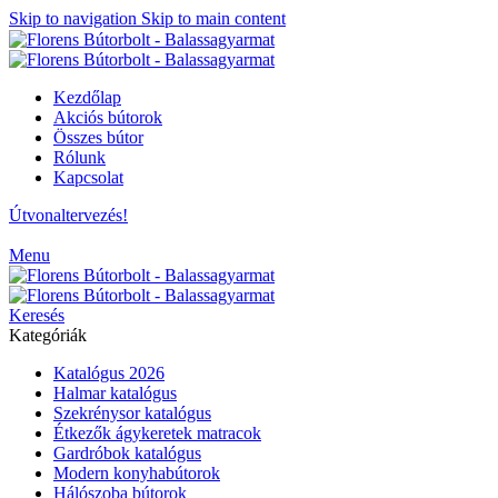
Skip to navigation
Skip to main content
Kezdőlap
Akciós bútorok
Összes bútor
Rólunk
Kapcsolat
Útvonaltervezés!
Menu
Keresés
Kategóriák
Katalógus 2026
Halmar katalógus
Szekrénysor katalógus
Étkezők ágykeretek matracok
Gardróbok katalógus
Modern konyhabútorok
Hálószoba bútorok