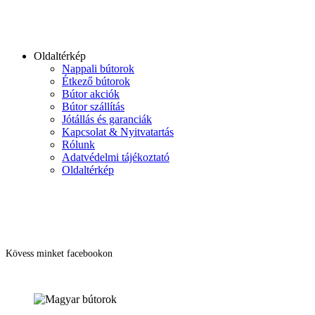
Oldaltérkép
Nappali bútorok
Étkező bútorok
Bútor akciók
Bútor szállítás
Jótállás és garanciák
Kapcsolat & Nyitvatartás
Rólunk
Adatvédelmi tájékoztató
Oldaltérkép
Kövess minket facebookon