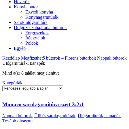
Heverők
Konyhabútor
Egyedi konyha
Konyhagarnitúrák
Sarok ülőgarnitúra
Dolgozószoba,irodai bútorok
Forgószékek
Íróasztalok
Polcok
Egyéb
Kezdőlap
Megfizethető bútorok – Florens bútorbolt
Nappali bútorok
Ülőgarnitúrák, kanapék
Sorted
Mind a(z) 8 találat megjelenítve
by
Kategóriák
latest
Monaco sarokgarnitúra szett 3:2:1
Nappali bútorok
,
Ülő és sarokgarnitúrák
,
Ülőgarnitúrák, kanapék
Tovább olvasom