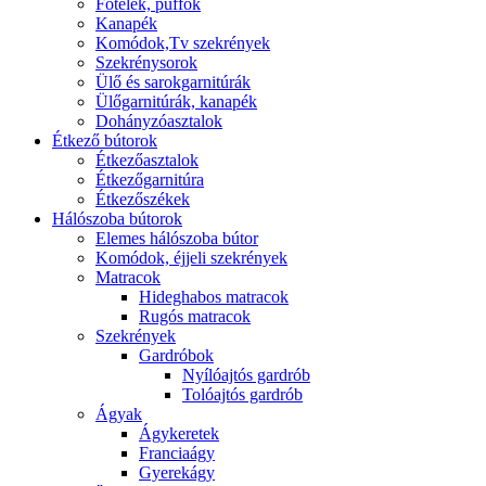
Fotelek, puffok
Kanapék
Komódok,Tv szekrények
Szekrénysorok
Ülő és sarokgarnitúrák
Ülőgarnitúrák, kanapék
Dohányzóasztalok
Étkező bútorok
Étkezőasztalok
Étkezőgarnitúra
Étkezőszékek
Hálószoba bútorok
Elemes hálószoba bútor
Komódok, éjjeli szekrények
Matracok
Hideghabos matracok
Rugós matracok
Szekrények
Gardróbok
Nyílóajtós gardrób
Tolóajtós gardrób
Ágyak
Ágykeretek
Franciaágy
Gyerekágy