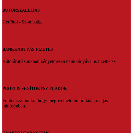
BÚTORSZÁLLÍTÁS
Hétfőtől - Szombatig
BANKKÁRTYÁS FIZETÉS
Bútoráruházunkban kényelmesen bankkártyával is fizethetsz.
PROFI & SEGÍTŐKÉSZ ELADÓK
Fontos számunkra hogy megfizethető bútort találj magas
minőségben.