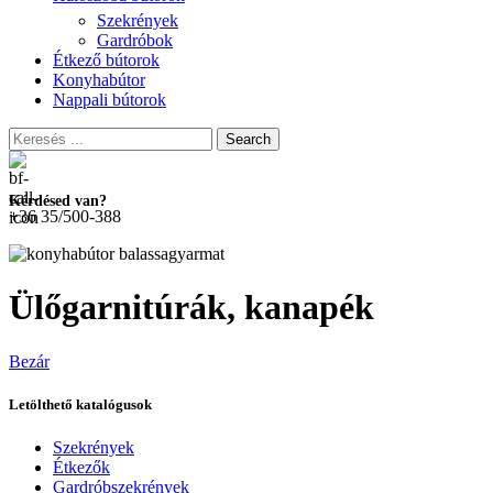
Szekrények
Gardróbok
Étkező bútorok
Konyhabútor
Nappali bútorok
Search
Kérdésed van?
+36 35/500-388
Ülőgarnitúrák, kanapék
Bezár
Letölthető katalógusok
Szekrények
Étkezők
Gardróbszekrények