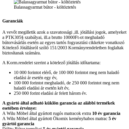
Balassagyarmat bútor - költöztetés
Garanciák
A vevőt megilletik azok a szavatossági ,ill. jótállási jogok, amelyeket
a PTK305§ szabályai, ill.a brutto 10000Ft-ot meghaladó
bútorvásárlás esetén az egyes tartós fogyasztási cikkekre vonatkozó
Kötelező Jótállásról szóló 151/2003 Kormányrendeletben foglaltak
biztosítanak számára.
A Korm.rendelet szerint a kötelező jótállás időtartama:
10 000 forintot elérő, de 100 000 forintot meg nem haladó
eladási ár esetén egy év,
100 000 forintot meghaladó, de 250 000 forintot meg nem
haladó eladási ár esetén két év,
250 000 forint eladási ár felett három év.
A gyártó által adható küklön garancia az alábbi termékek
esetében érvénye:
A Wilu Möbel által gyártott rugós matracok extra
10 év garancia
A Wilu Möbel által gyártott Ökomix keményhabos matrac
5 év
gyártói garancia
Délity Bútor termékei
5 év gyártói garancia