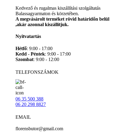
Kedvező és rugalmas kiszállítási szolgáltatás
Balassagyarmaton és körzetében.
A megvásárolt terméket rövid határidőn belül
,akár azonnal kiszállítjuk.
Nyitvatartás
Hétfő
: 9:00 - 17:00
Kedd
-
Péntek
: 9:00 - 17:00
Szombat
: 9:00 - 12:00
TELEFONSZÁMOK
06 35 500 388
06 20 298 8827
EMAIL
florensbutor@gmail.com