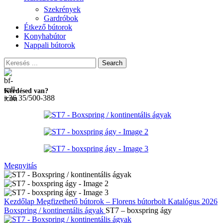
Szekrények
Gardróbok
Étkező bútorok
Konyhabútor
Nappali bútorok
Search
Kérdésed van?
+36 35/500-388
Megnyitás
Kezdőlap
Megfizethető bútorok – Florens bútorbolt
Katalógus 2026
Boxspring / kontinentális ágyak
ST7 – boxspring ágy