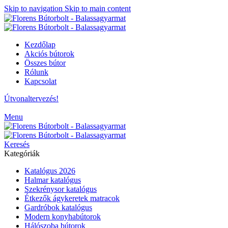
Skip to navigation
Skip to main content
Kezdőlap
Akciós bútorok
Összes bútor
Rólunk
Kapcsolat
Útvonaltervezés!
Menu
Keresés
Kategóriák
Katalógus 2026
Halmar katalógus
Szekrénysor katalógus
Étkezők ágykeretek matracok
Gardróbok katalógus
Modern konyhabútorok
Hálószoba bútorok