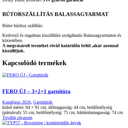
BÚTORSZÁLLÍTÁS BALASSAGYARMAT
Bútor házhoz szállítás:
Kedvező és rugalmas kiszállítási szolgáltatás Balassagyarmaton és
körzetében.
A megvásárolt terméket rövid határidőn belül ,akár azonnal
kiszállítjuk.
Kapcsolódó termékek
FERO ÚJ – 3+2+1 garnitúra
Katalógus 2026
,
Garnitúrák
külső méret: 94 × 91 cm, ülőmagasság: 44 cm, beülőmélység
(párnával): 55 cm, beülőmélység: 75 cm, háttámlamagasság: 74 cm
Tovább olvasom