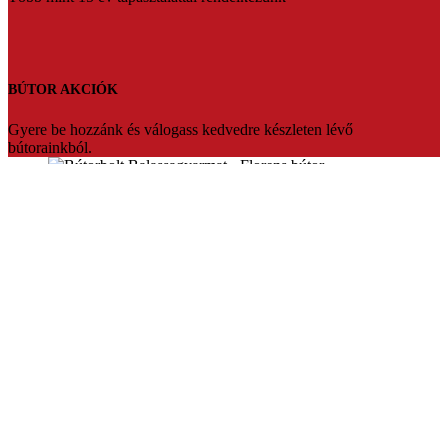
BÚTOR AKCIÓK
Gyere be hozzánk és válogass kedvedre készleten lévő
bútorainkból.
Florens bútorbolt Balassagyarmat
Üdvözlünk a Florens bútorbolt weboldalán. Több mint 20 év
tapasztalattal várjuk vásárlóinkat Balassagyarmaton.Ha fontos Ön
számára az hogy prémium minőségben,megfizethető bútort szeretne
akkor mi vagyunk a tökéletes választás.Segítőkész eladóink pedig
segítenek akár teljesen egyedire is szabni a kiszemelt bútort.Vagy
készleten lévő termékeinket bármikor szállítani tudjuk.
Konyhabútorok,sarokülők,franciaágyak nagy választékban,egyedi
konyhabútor tervezés.