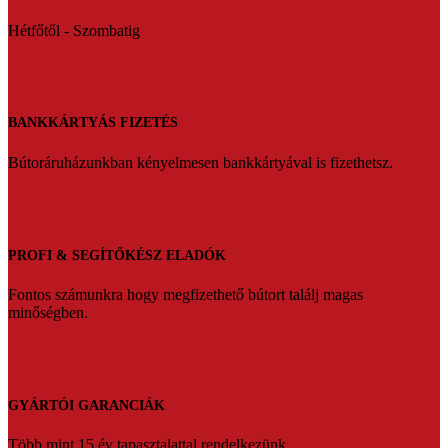
Hétfőtől - Szombatig
BANKKÁRTYÁS FIZETÉS
Bútoráruházunkban kényelmesen bankkártyával is fizethetsz.
PROFI & SEGÍTŐKÉSZ ELADÓK
Fontos számunkra hogy megfizethető bútort találj magas
minőségben.
GYÁRTÓI GARANCIÁK
Több mint 15 év tapasztalattal rendelkezünk