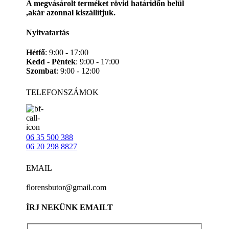
A megvásárolt terméket rövid határidőn belül
,akár azonnal kiszállítjuk.
Nyitvatartás
Hétfő
: 9:00 - 17:00
Kedd
-
Péntek
: 9:00 - 17:00
Szombat
: 9:00 - 12:00
TELEFONSZÁMOK
06 35 500 388
06 20 298 8827
EMAIL
florensbutor@gmail.com
ÍRJ NEKÜNK EMAILT