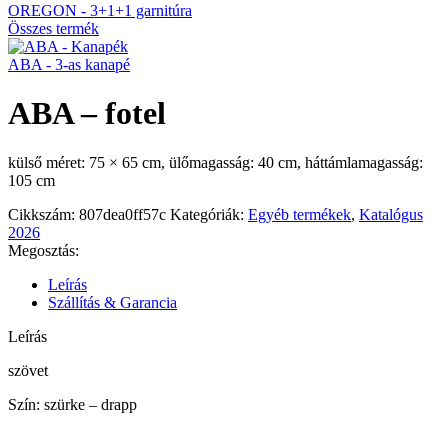
OREGON - 3+1+1 garnitúra
Összes termék
ABA - 3-as kanapé
ABA – fotel
külső méret: 75 × 65 cm, ülőmagasság: 40 cm, háttámlamagasság:
105 cm
Cikkszám:
807dea0ff57c
Kategóriák:
Egyéb termékek
,
Katalógus
2026
Megosztás:
Leírás
Szállítás & Garancia
Leírás
szövet
Szín: szürke – drapp