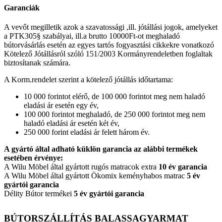
Garanciák
A vevőt megilletik azok a szavatossági ,ill. jótállási jogok, amelyeket
a PTK305§ szabályai, ill.a brutto 10000Ft-ot meghaladó
bútorvásárlás esetén az egyes tartós fogyasztási cikkekre vonatkozó
Kötelező Jótállásról szóló 151/2003 Kormányrendeletben foglaltak
biztosítanak számára.
A Korm.rendelet szerint a kötelező jótállás időtartama:
10 000 forintot elérő, de 100 000 forintot meg nem haladó
eladási ár esetén egy év,
100 000 forintot meghaladó, de 250 000 forintot meg nem
haladó eladási ár esetén két év,
250 000 forint eladási ár felett három év.
A gyártó által adható küklön garancia az alábbi termékek
esetében érvénye:
A Wilu Möbel által gyártott rugós matracok extra
10 év garancia
A Wilu Möbel által gyártott Ökomix keményhabos matrac
5 év
gyártói garancia
Délity Bútor termékei
5 év gyártói garancia
BÚTORSZÁLLÍTÁS BALASSAGYARMAT