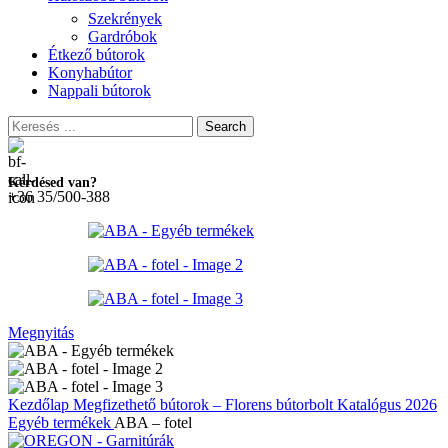
Szekrények
Gardróbok
Étkező bútorok
Konyhabútor
Nappali bútorok
Search
Kérdésed van?
+36 35/500-388
Megnyitás
Kezdőlap
Megfizethető bútorok – Florens bútorbolt
Katalógus 2026
Egyéb termékek
ABA – fotel