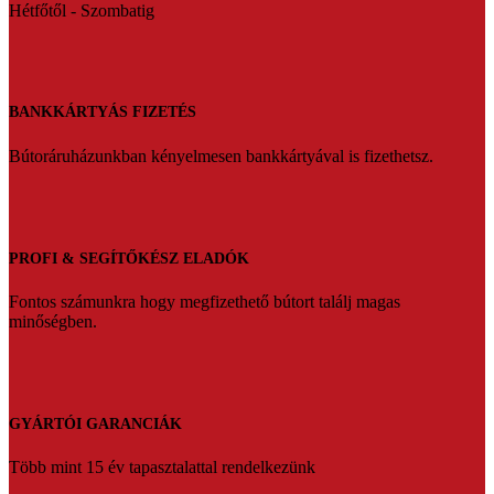
Hétfőtől - Szombatig
BANKKÁRTYÁS FIZETÉS
Bútoráruházunkban kényelmesen bankkártyával is fizethetsz.
PROFI & SEGÍTŐKÉSZ ELADÓK
Fontos számunkra hogy megfizethető bútort találj magas
minőségben.
GYÁRTÓI GARANCIÁK
Több mint 15 év tapasztalattal rendelkezünk