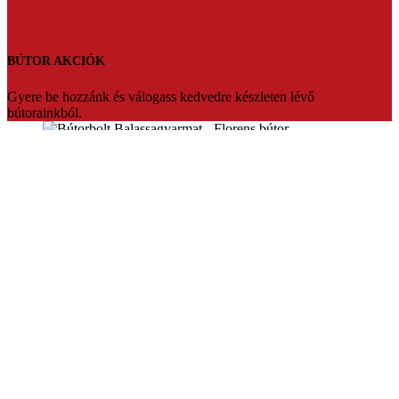
BÚTOR AKCIÓK
Gyere be hozzánk és válogass kedvedre készleten lévő
bútorainkból.
Florens bútorbolt Balassagyarmat
Üdvözlünk a Florens bútorbolt weboldalán. Több mint 20 év
tapasztalattal várjuk vásárlóinkat Balassagyarmaton.Ha fontos Ön
számára az hogy prémium minőségben,megfizethető bútort szeretne
akkor mi vagyunk a tökéletes választás.Segítőkész eladóink pedig
segítenek akár teljesen egyedire is szabni a kiszemelt bútort.Vagy
készleten lévő termékeinket bármikor szállítani tudjuk.
Konyhabútorok,sarokülők,franciaágyak nagy választékban,egyedi
konyhabútor tervezés.