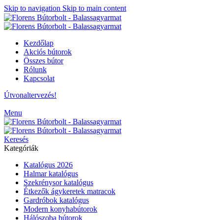
Skip to navigation
Skip to main content
Kezdőlap
Akciós bútorok
Összes bútor
Rólunk
Kapcsolat
Útvonaltervezés!
Menu
Keresés
Kategóriák
Katalógus 2026
Halmar katalógus
Szekrénysor katalógus
Étkezők ágykeretek matracok
Gardróbok katalógus
Modern konyhabútorok
Hálószoba bútorok