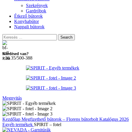
Szekrények
Gardróbok
Étkező bútorok
Konyhabútor
Nappali bútorok
Search
Kérdésed van?
+36 35/500-388
Megnyitás
Kezdőlap
Megfizethető bútorok – Florens bútorbolt
Katalógus 2026
Egyéb termékek
SPIRIT – fotel