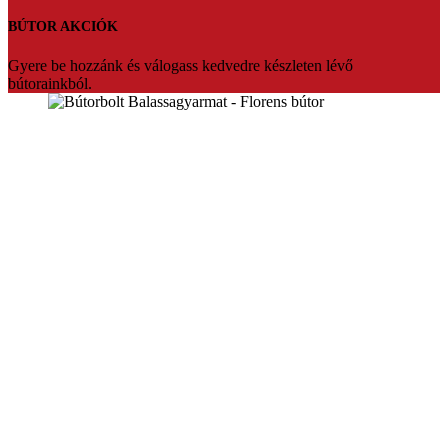
BÚTOR AKCIÓK
Gyere be hozzánk és válogass kedvedre készleten lévő
bútorainkból.
Florens bútorbolt Balassagyarmat
Üdvözlünk a Florens bútorbolt weboldalán. Több mint 20 év
tapasztalattal várjuk vásárlóinkat Balassagyarmaton.Ha fontos Ön
számára az hogy prémium minőségben,megfizethető bútort szeretne
akkor mi vagyunk a tökéletes választás.Segítőkész eladóink pedig
segítenek akár teljesen egyedire is szabni a kiszemelt bútort.Vagy
készleten lévő termékeinket bármikor szállítani tudjuk.
Konyhabútorok,sarokülők,franciaágyak nagy választékban,egyedi
konyhabútor tervezés.