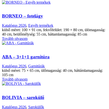
BORNEO – fotelágy
Katalógus 2026
,
Egyéb termékek
külső méret: 100 × 91 cm, fekvőfelület: 190 × 80 cm, ülömagasság:
40 cm, beülőmélység: 55 cm, háttamlamagasság: 85 cm
Tovább olvasom
ABA – 3+1+1 garnitúra
Katalógus 2026
,
Garnitúrák
külső méret: 75 × 65 cm, ülőmagasság: 40 cm, háttámlamagasság:
105 cm
Tovább olvasom
BOLIVIA – sarokülő
Katalógus 2026
,
Sarokülők