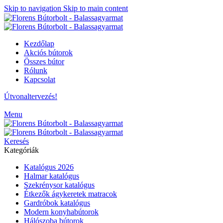
Skip to navigation
Skip to main content
Kezdőlap
Akciós bútorok
Összes bútor
Rólunk
Kapcsolat
Útvonaltervezés!
Menu
Keresés
Kategóriák
Katalógus 2026
Halmar katalógus
Szekrénysor katalógus
Étkezők ágykeretek matracok
Gardróbok katalógus
Modern konyhabútorok
Hálószoba bútorok