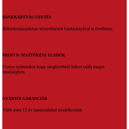
BANKKÁRTYÁS FIZETÉS
Bútoráruházunkban kényelmesen bankkártyával is fizethetsz.
PROFI & SEGÍTŐKÉSZ ELADÓK
Fontos számunkra hogy megfizethető bútort találj magas
minőségben.
GYÁRTÓI GARANCIÁK
Több mint 15 év tapasztalattal rendelkezünk