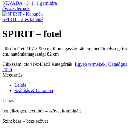
NEVADA - 3+1+1 garnitúra
Összes termék
SPIRIT - 2-es kanapé
SPIRIT – fotel
külső méret: 107 × 90 cm, ülőmagasság: 46 cm, beülőmélység: 65
cm, háttámlamagasság: 82 cm
Cikkszám:
cfd419c43ac3
Kategóriák:
Egyéb termékek
,
Katalógus
2026
Megosztás:
Leírás
Szállítás & Garancia
Leírás
bonell-rugós, textilbőr – szövet kombinált
Szín: bézs – bézs szövet