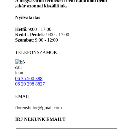
A megvásárolt terméket rövid határidőn belül
,akár azonnal kiszállítjuk.
Nyitvatartás
Hétfő
: 9:00 - 17:00
Kedd
-
Péntek
: 9:00 - 17:00
Szombat
: 9:00 - 12:00
TELEFONSZÁMOK
06 35 500 388
06 20 298 8827
EMAIL
florensbutor@gmail.com
ÍRJ NEKÜNK EMAILT