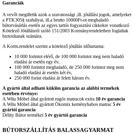
Garanciák
A vevőt megilletik azok a szavatossági ,ill. jótállási jogok, amelyeket
a PTK305§ szabályai, ill.a brutto 10000Ft-ot meghaladó
bútorvásárlás esetén az egyes tartós fogyasztási cikkekre vonatkozó
Kötelező Jótállásról szóló 151/2003 Kormányrendeletben foglaltak
biztosítanak számára.
A Korm.rendelet szerint a kötelező jótállás időtartama:
10 000 forintot elérő, de 100 000 forintot meg nem haladó
eladási ár esetén egy év,
100 000 forintot meghaladó, de 250 000 forintot meg nem
haladó eladási ár esetén két év,
250 000 forint eladási ár felett három év.
A gyártó által adható küklön garancia az alábbi termékek
esetében érvénye:
A Wilu Möbel által gyártott rugós matracok extra
10 év garancia
A Wilu Möbel által gyártott Ökomix keményhabos matrac
5 év
gyártói garancia
Délity Bútor termékei
5 év gyártói garancia
BÚTORSZÁLLÍTÁS BALASSAGYARMAT