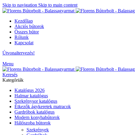
Skip to navigation
Skip to main content
Kezdőlap
Akciós bútorok
Összes bútor
Rólunk
Kapcsolat
Útvonaltervezés!
Menu
Keresés
Kategóriák
Katalógus 2026
Halmar katalógus
Szekrénysor katalógus
Étkezők ágykeretek matracok
Gardróbok katalógus
Modern konyhabútorok
Hálószoba bútorok
Szekrények