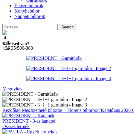
Gardróbok
Étkező bútorok
Konyhabútor
Nappali bútorok
Search
Kérdésed van?
+36 35/500-388
Megnyitás
Kezdőlap
Megfizethető bútorok – Florens bútorbolt
Katalógus 2026
PRESIDENT - 3-as kanapé
Összes termék