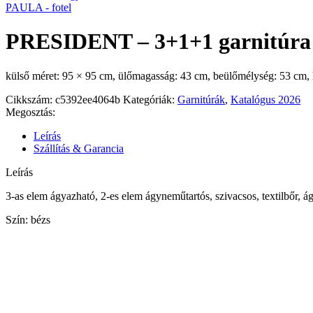
PAULA - fotel
PRESIDENT – 3+1+1 garnitúra
külső méret: 95 × 95 cm, ülőmagasság: 43 cm, beülőmélység: 53 cm,
Cikkszám:
c5392ee4064b
Kategóriák:
Garnitúrák
,
Katalógus 2026
Megosztás:
Leírás
Szállítás & Garancia
Leírás
3-as elem ágyazható, 2-es elem ágyneműtartós, szivacsos, textilbőr, 
Szín: bézs