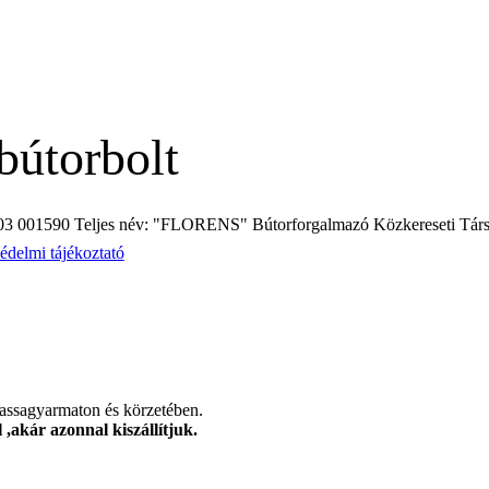
bútorbolt
3 001590 Teljes név: "FLORENS" Bútorforgalmazó Közkereseti Társ
édelmi tájékoztató
alassagyarmaton és körzetében.
,akár azonnal kiszállítjuk.