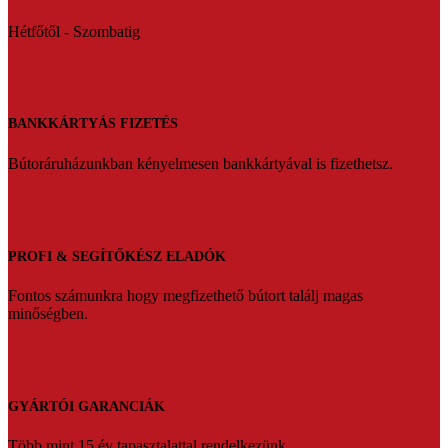
Hétfőtől - Szombatig
BANKKÁRTYÁS FIZETÉS
Bútoráruházunkban kényelmesen bankkártyával is fizethetsz.
PROFI & SEGÍTŐKÉSZ ELADÓK
Fontos számunkra hogy megfizethető bútort találj magas
minőségben.
GYÁRTÓI GARANCIÁK
Több mint 15 év tapasztalattal rendelkezünk