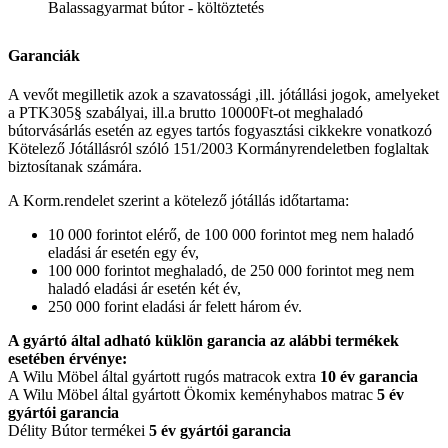
Balassagyarmat bútor - költöztetés
Garanciák
A vevőt megilletik azok a szavatossági ,ill. jótállási jogok, amelyeket
a PTK305§ szabályai, ill.a brutto 10000Ft-ot meghaladó
bútorvásárlás esetén az egyes tartós fogyasztási cikkekre vonatkozó
Kötelező Jótállásról szóló 151/2003 Kormányrendeletben foglaltak
biztosítanak számára.
A Korm.rendelet szerint a kötelező jótállás időtartama:
10 000 forintot elérő, de 100 000 forintot meg nem haladó
eladási ár esetén egy év,
100 000 forintot meghaladó, de 250 000 forintot meg nem
haladó eladási ár esetén két év,
250 000 forint eladási ár felett három év.
A gyártó által adható küklön garancia az alábbi termékek
esetében érvénye:
A Wilu Möbel által gyártott rugós matracok extra
10 év garancia
A Wilu Möbel által gyártott Ökomix keményhabos matrac
5 év
gyártói garancia
Délity Bútor termékei
5 év gyártói garancia