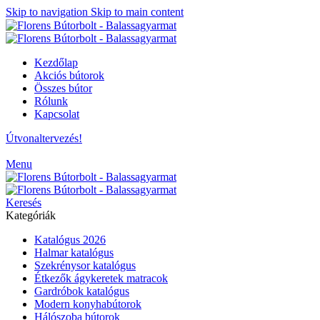
Skip to navigation
Skip to main content
Kezdőlap
Akciós bútorok
Összes bútor
Rólunk
Kapcsolat
Útvonaltervezés!
Menu
Keresés
Kategóriák
Katalógus 2026
Halmar katalógus
Szekrénysor katalógus
Étkezők ágykeretek matracok
Gardróbok katalógus
Modern konyhabútorok
Hálószoba bútorok