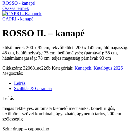
ROSSO - kanapé
Összes termék
CAPRI - kanapé
ROSSO II. – kanapé
külső méret: 200 x 95 cm, fekvőfelület: 200 x 145 cm, ülőmagasság:
45 cm, beülőmélység: 75 cm, beülőmélység (párnával): 55 cm,
háttámlamagasság: 78 cm, teljes magasság párnával: 93 cm
Cikkszám:
320681ac226b
Kategóriák:
Kanapék
,
Katalógus 2026
Megosztás:
Leírás
Szállítás & Garancia
Leírás
magas fekhelyes, automata kiemelő mechanika, bonell-rugós,
textilbőr – szövet kombinált, ágyazható, ágynemű tartós, 200 cm
szélességig
Szín: drapp – cappuccino