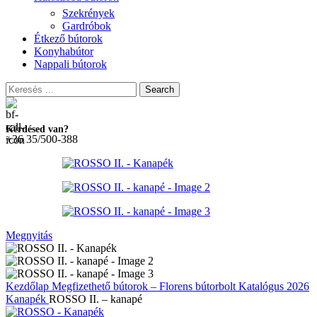
Szekrények
Gardróbok
Étkező bútorok
Konyhabútor
Nappali bútorok
Search
Kérdésed van?
+36 35/500-388
Megnyitás
Kezdőlap
Megfizethető bútorok – Florens bútorbolt
Katalógus 2026
Kanapék
ROSSO II. – kanapé