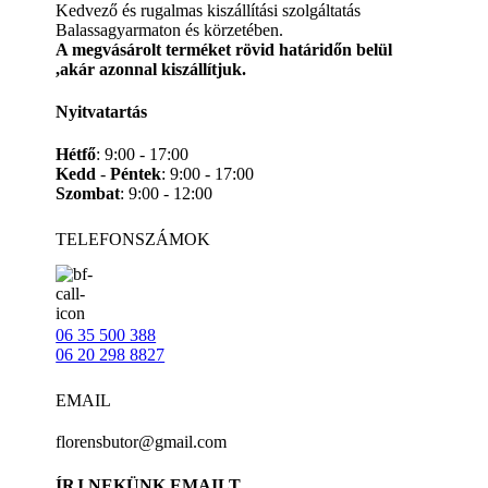
Kedvező és rugalmas kiszállítási szolgáltatás
Balassagyarmaton és körzetében.
A megvásárolt terméket rövid határidőn belül
,akár azonnal kiszállítjuk.
Nyitvatartás
Hétfő
: 9:00 - 17:00
Kedd
-
Péntek
: 9:00 - 17:00
Szombat
: 9:00 - 12:00
TELEFONSZÁMOK
06 35 500 388
06 20 298 8827
EMAIL
florensbutor@gmail.com
ÍRJ NEKÜNK EMAILT