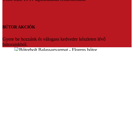
BÚTOR AKCIÓK
Gyere be hozzánk és válogass kedvedre készleten lévő
bútorainkból.
Florens bútorbolt Balassagyarmat
Üdvözlünk a Florens bútorbolt weboldalán. Több mint 20 év
tapasztalattal várjuk vásárlóinkat Balassagyarmaton.Ha fontos Ön
számára az hogy prémium minőségben,megfizethető bútort szeretne
akkor mi vagyunk a tökéletes választás.Segítőkész eladóink pedig
segítenek akár teljesen egyedire is szabni a kiszemelt bútort.Vagy
készleten lévő termékeinket bármikor szállítani tudjuk.
Konyhabútorok,sarokülők,franciaágyak nagy választékban,egyedi
konyhabútor tervezés.