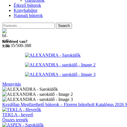
Gardróbok
Étkező bútorok
Konyhabútor
Nappali bútorok
Search
Kérdésed van?
+36 35/500-388
Megnyitás
Kezdőlap
Megfizethető bútorok – Florens bútorbolt
Katalógus 2026
TEKLA - heverő
Összes termék