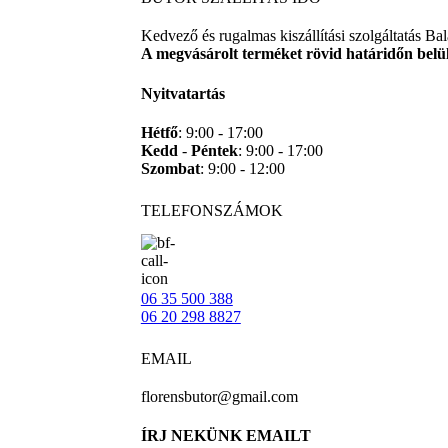
Kedvező és rugalmas kiszállítási szolgáltatás B
A megvásárolt terméket rövid határidőn belül 
Nyitvatartás
Hétfő
: 9:00 - 17:00
Kedd
-
Péntek
: 9:00 - 17:00
Szombat
: 9:00 - 12:00
TELEFONSZÁMOK
06 35 500 388
06 20 298 8827
EMAIL
florensbutor@gmail.com
ÍRJ NEKÜNK EMAILT