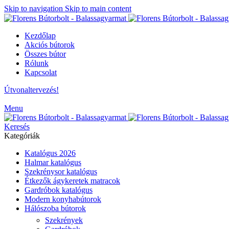
Skip to navigation
Skip to main content
Kezdőlap
Akciós bútorok
Összes bútor
Rólunk
Kapcsolat
Útvonaltervezés!
Menu
Keresés
Kategóriák
Katalógus 2026
Halmar katalógus
Szekrénysor katalógus
Étkezők ágykeretek matracok
Gardróbok katalógus
Modern konyhabútorok
Hálószoba bútorok
Szekrények