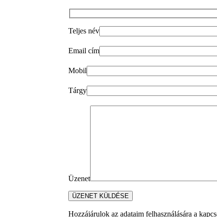
Teljes név
Email cím
Mobil
Tárgy
Üzenet
Hozzájárulok az adataim felhasználására a kapcso