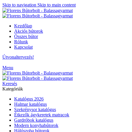
Skip to navigation
Skip to main content
Kezdőlap
Akciós bútorok
Összes bútor
Rólunk
Kapcsolat
Útvonaltervezés!
Menu
Keresés
Kategóriák
Katalógus 2026
Halmar katalógus
Szekrénysor katalógus
Étkezők ágykeretek matracok
Gardróbok katalógus
Modern konyhabútorok
Hálószoba bútorok