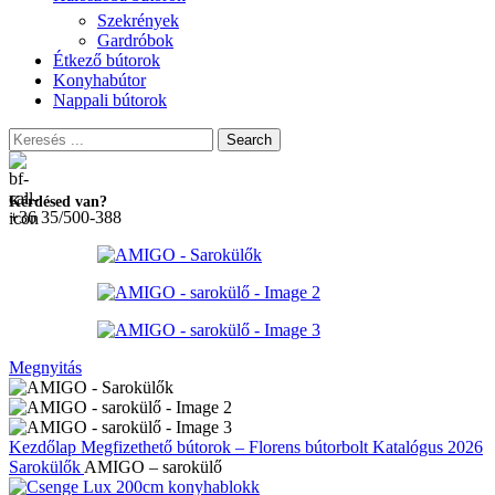
Szekrények
Gardróbok
Étkező bútorok
Konyhabútor
Nappali bútorok
Search
Kérdésed van?
+36 35/500-388
Megnyitás
Kezdőlap
Megfizethető bútorok – Florens bútorbolt
Katalógus 2026
Sarokülők
AMIGO – sarokülő