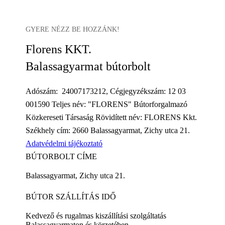
GYERE NÉZZ BE HOZZÁNK!
Florens KKT.
Balassagyarmat bútorbolt
Adószám: 24007173212, Cégjegyzékszám: 12 03
001590 Teljes név: "FLORENS" Bútorforgalmazó
Közkereseti Társaság Rövidített név: FLORENS Kkt.
Székhely cím: 2660 Balassagyarmat, Zichy utca 21.
Adatvédelmi tájékoztató
BÚTORBOLT CÍME
Balassagyarmat, Zichy utca 21.
BÚTOR SZÁLLÍTÁS IDŐ
Kedvező és rugalmas kiszállítási szolgáltatás
Balassagyarmaton és körzetében.