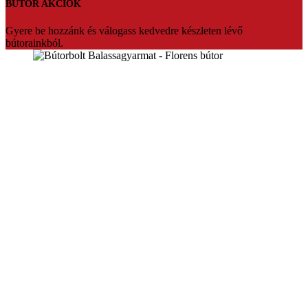
BÚTOR AKCIÓK
Gyere be hozzánk és válogass kedvedre készleten lévő
bútorainkból.
Florens bútorbolt Balassagyarmat
Üdvözlünk a Florens bútorbolt weboldalán. Több mint 20 év
tapasztalattal várjuk vásárlóinkat Balassagyarmaton.Ha fontos Ön
számára az hogy prémium minőségben,megfizethető bútort szeretne
akkor mi vagyunk a tökéletes választás.Segítőkész eladóink pedig
segítenek akár teljesen egyedire is szabni a kiszemelt bútort.Vagy
készleten lévő termékeinket bármikor szállítani tudjuk.
Konyhabútorok,sarokülők,franciaágyak nagy választékban,egyedi
konyhabútor tervezés.
Oldaltérkép