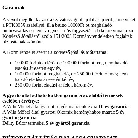
Garanciák
A vevőt megilletik azok a szavatossági ,ill. jótállási jogok, amelyeket
a PTK305§ szabályai, ill.a brutto 10000Ft-ot meghaladó
bútorvásárlás esetén az egyes tartós fogyasztási cikkekre vonatkozó
Kötelező Jótállásról szóló 151/2003 Kormányrendeletben foglaltak
biztosítanak számára.
A Korm.rendelet szerint a kötelező jótállás időtartama:
10 000 forintot elérő, de 100 000 forintot meg nem haladó
eladási ár esetén egy év,
100 000 forintot meghaladó, de 250 000 forintot meg nem
haladó eladási ár esetén két év,
250 000 forint eladási ár felett három év.
A gyártó által adható küklön garancia az alábbi termékek
esetében érvénye:
A Wilu Möbel által gyártott rugós matracok extra
10 év garancia
A Wilu Möbel által gyártott Ökomix keményhabos matrac
5 év
gyártói garancia
Délity Bútor termékei
5 év gyártói garancia