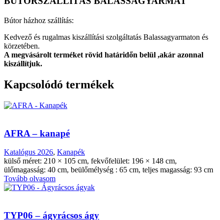
BÚTORSZÁLLÍTÁS BALASSAGYARMAT
Bútor házhoz szállítás:
Kedvező és rugalmas kiszállítási szolgáltatás Balassagyarmaton és
körzetében.
A megvásárolt terméket rövid határidőn belül ,akár azonnal
kiszállítjuk.
Kapcsolódó termékek
AFRA – kanapé
Katalógus 2026
,
Kanapék
külső méret: 210 × 105 cm, fekvőfelület: 196 × 148 cm,
ülőmagasság: 40 cm, beülőmélység : 65 cm, teljes magasság: 93 cm
Tovább olvasom
TYP06 – ágyrácsos ágy