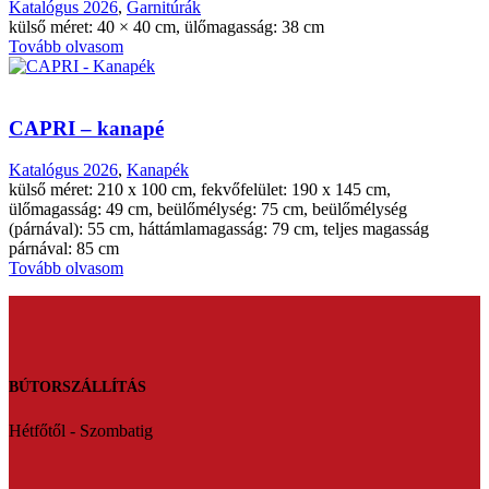
Katalógus 2026
,
Garnitúrák
külső méret: 40 × 40 cm, ülőmagasság: 38 cm
Tovább olvasom
CAPRI – kanapé
Katalógus 2026
,
Kanapék
külső méret: 210 x 100 cm, fekvőfelület: 190 x 145 cm,
ülőmagasság: 49 cm, beülőmélység: 75 cm, beülőmélység
(párnával): 55 cm, háttámlamagasság: 79 cm, teljes magasság
párnával: 85 cm
Tovább olvasom
BÚTORSZÁLLÍTÁS
Hétfőtől - Szombatig