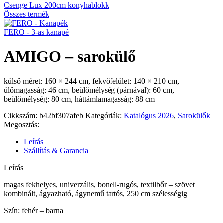
Csenge Lux 200cm konyhablokk
Összes termék
FERO - 3-as kanapé
AMIGO – sarokülő
külső méret: 160 × 244 cm, fekvőfelület: 140 × 210 cm,
ülőmagasság: 46 cm, beülőmélység (párnával): 60 cm,
beülőmélység: 80 cm, háttámlamagasság: 88 cm
Cikkszám:
b42bf307afeb
Kategóriák:
Katalógus 2026
,
Sarokülők
Megosztás:
Leírás
Szállítás & Garancia
Leírás
magas fekhelyes, univerzális, bonell-rugós, textilbőr – szövet
kombinált, ágyazható, ágynemű tartós, 250 cm szélességig
Szín: fehér – barna