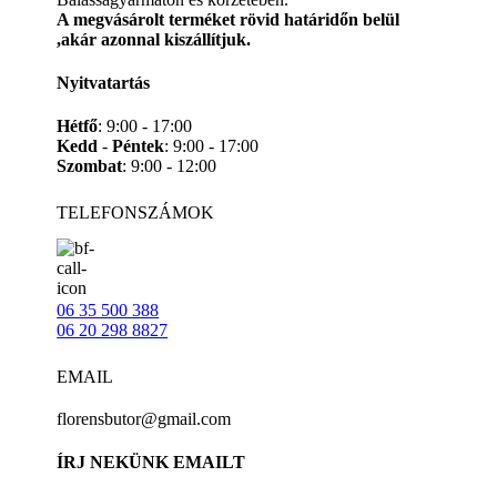
A megvásárolt terméket rövid határidőn belül
,akár azonnal kiszállítjuk.
Nyitvatartás
Hétfő
: 9:00 - 17:00
Kedd
-
Péntek
: 9:00 - 17:00
Szombat
: 9:00 - 12:00
TELEFONSZÁMOK
06 35 500 388
06 20 298 8827
EMAIL
florensbutor@gmail.com
ÍRJ NEKÜNK EMAILT