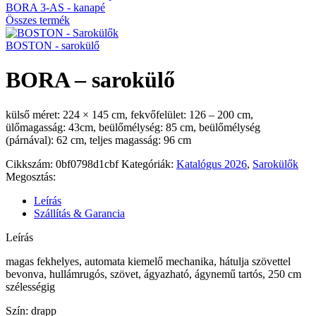
BORA 3-AS - kanapé
Összes termék
BOSTON - sarokülő
BORA – sarokülő
külső méret: 224 × 145 cm, fekvőfelület: 126 – 200 cm,
ülőmagasság: 43cm, beülőmélység: 85 cm, beülőmélység
(párnával): 62 cm, teljes magasság: 96 cm
Cikkszám:
0bf0798d1cbf
Kategóriák:
Katalógus 2026
,
Sarokülők
Megosztás:
Leírás
Szállítás & Garancia
Leírás
magas fekhelyes, automata kiemelő mechanika, hátulja szövettel
bevonva, hullámrugós, szövet, ágyazható, ágynemű tartós, 250 cm
szélességig
Szín: drapp