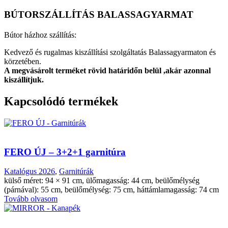
BÚTORSZÁLLÍTÁS BALASSAGYARMAT
Bútor házhoz szállítás:
Kedvező és rugalmas kiszállítási szolgáltatás Balassagyarmaton és
körzetében.
A megvásárolt terméket rövid határidőn belül ,akár azonnal
kiszállítjuk.
Kapcsolódó termékek
FERO ÚJ – 3+2+1 garnitúra
Katalógus 2026
,
Garnitúrák
külső méret: 94 × 91 cm, ülőmagasság: 44 cm, beülőmélység
(párnával): 55 cm, beülőmélység: 75 cm, háttámlamagasság: 74 cm
Tovább olvasom