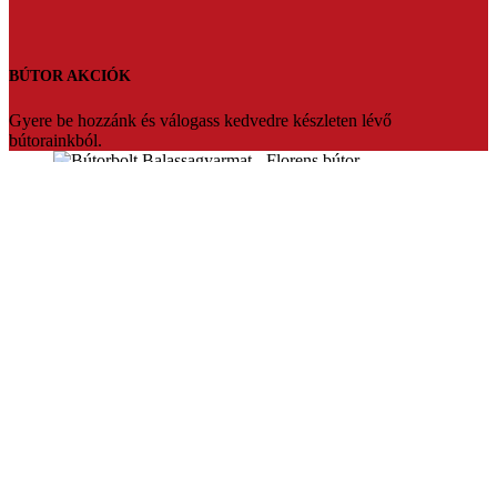
BÚTOR AKCIÓK
Gyere be hozzánk és válogass kedvedre készleten lévő
bútorainkból.
Florens bútorbolt Balassagyarmat
Üdvözlünk a Florens bútorbolt weboldalán. Több mint 20 év
tapasztalattal várjuk vásárlóinkat Balassagyarmaton.Ha fontos Ön
számára az hogy prémium minőségben,megfizethető bútort szeretne
akkor mi vagyunk a tökéletes választás.Segítőkész eladóink pedig
segítenek akár teljesen egyedire is szabni a kiszemelt bútort.Vagy
készleten lévő termékeinket bármikor szállítani tudjuk.
Konyhabútorok,sarokülők,franciaágyak nagy választékban,egyedi
konyhabútor tervezés.