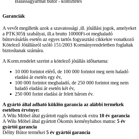
Balassagyarmat bútor - költöztetés
Garanciák
A vevőt megilletik azok a szavatossági ,ill. jótállási jogok, amelyeket
a PTK305§ szabályai, ill.a brutto 10000Ft-ot meghaladó
bútorvásárlás esetén az egyes tartós fogyasztási cikkekre vonatkozó
Kötelező Jótállásról szóló 151/2003 Kormányrendeletben foglaltak
biztosítanak számára.
A Korm.rendelet szerint a kötelező jótállás időtartama:
10 000 forintot elérő, de 100 000 forintot meg nem haladó
eladási ár esetén egy év,
100 000 forintot meghaladó, de 250 000 forintot meg nem
haladó eladási ár esetén két év,
250 000 forint eladási ár felett három év.
A gyártó által adható küklön garancia az alábbi termékek
esetében érvénye:
A Wilu Möbel által gyártott rugós matracok extra
10 év garancia
A Wilu Möbel által gyártott Ökomix keményhabos matrac
5 év
gyártói garancia
Délity Bútor termékei
5 év gyártói garancia