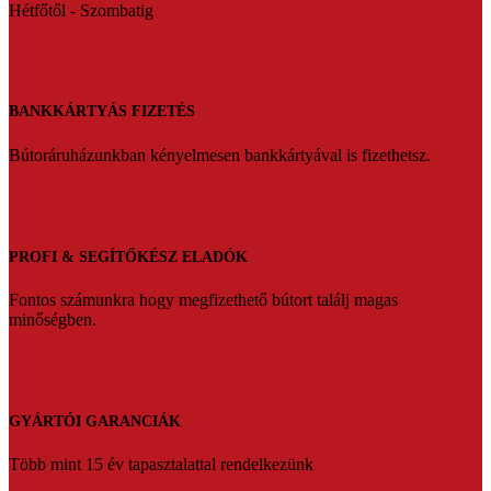
Hétfőtől - Szombatig
BANKKÁRTYÁS FIZETÉS
Bútoráruházunkban kényelmesen bankkártyával is fizethetsz.
PROFI & SEGÍTŐKÉSZ ELADÓK
Fontos számunkra hogy megfizethető bútort találj magas
minőségben.
GYÁRTÓI GARANCIÁK
Több mint 15 év tapasztalattal rendelkezünk