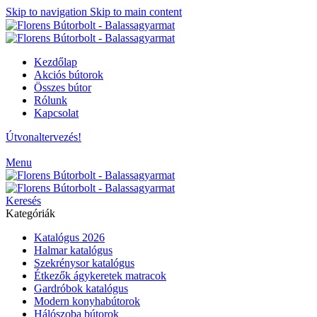
Skip to navigation
Skip to main content
Kezdőlap
Akciós bútorok
Összes bútor
Rólunk
Kapcsolat
Útvonaltervezés!
Menu
Keresés
Kategóriák
Katalógus 2026
Halmar katalógus
Szekrénysor katalógus
Étkezők ágykeretek matracok
Gardróbok katalógus
Modern konyhabútorok
Hálószoba bútorok