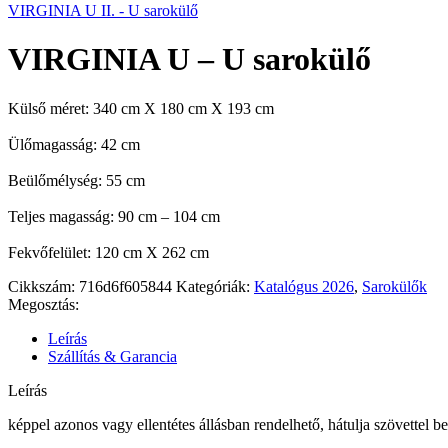
VIRGINIA U II. - U sarokülő
VIRGINIA U – U sarokülő
Külső méret: 340 cm X 180 cm X 193 cm
Ülőmagasság: 42 cm
Beülőmélység: 55 cm
Teljes magasság: 90 cm – 104 cm
Fekvőfelület: 120 cm X 262 cm
Cikkszám:
716d6f605844
Kategóriák:
Katalógus 2026
,
Sarokülők
Megosztás:
Leírás
Szállítás & Garancia
Leírás
képpel azonos vagy ellentétes állásban rendelhető, hátulja szövettel 