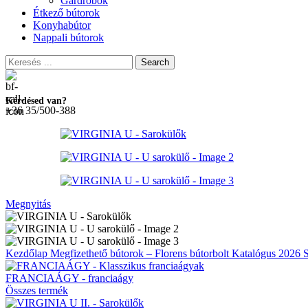
Gardróbok
Étkező bútorok
Konyhabútor
Nappali bútorok
Search
Kérdésed van?
+36 35/500-388
Megnyitás
Kezdőlap
Megfizethető bútorok – Florens bútorbolt
Katalógus 2026
FRANCIAÁGY - franciaágy
Összes termék