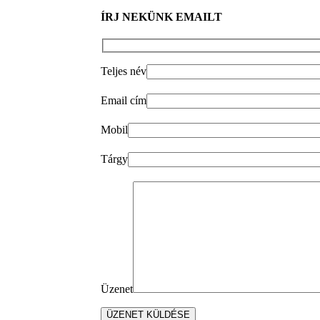
ÍRJ NEKÜNK EMAILT
Teljes név
Email cím
Mobil
Tárgy
Üzenet