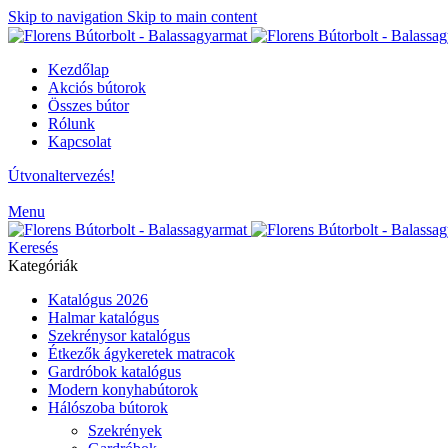
Skip to navigation
Skip to main content
Kezdőlap
Akciós bútorok
Összes bútor
Rólunk
Kapcsolat
Útvonaltervezés!
Menu
Keresés
Kategóriák
Katalógus 2026
Halmar katalógus
Szekrénysor katalógus
Étkezők ágykeretek matracok
Gardróbok katalógus
Modern konyhabútorok
Hálószoba bútorok
Szekrények