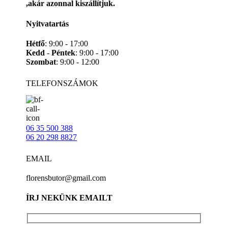
,akár azonnal kiszállítjuk.
Nyitvatartás
Hétfő
: 9:00 - 17:00
Kedd
-
Péntek
: 9:00 - 17:00
Szombat
: 9:00 - 12:00
TELEFONSZÁMOK
06 35 500 388
06 20 298 8827
EMAIL
florensbutor@gmail.com
ÍRJ NEKÜNK EMAILT