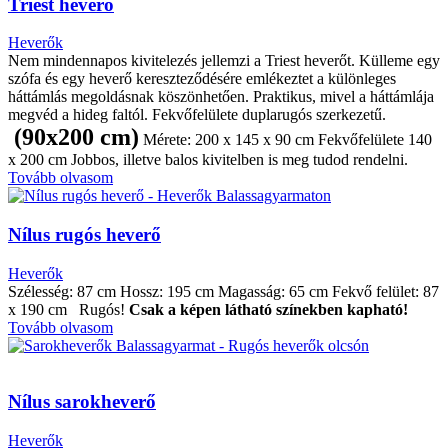
Triest heverő
Heverők
Nem mindennapos kivitelezés jellemzi a Triest heverőt. Külleme egy
szófa és egy heverő kereszteződésére emlékeztet a különleges
háttámlás megoldásnak köszönhetően. Praktikus, mivel a háttámlája
megvéd a hideg faltól. Fekvőfelülete duplarugós szerkezetű.
(90x200 cm)
Mérete: 200 x 145 x 90 cm Fekvőfelülete 140
x 200 cm Jobbos, illetve balos kivitelben is meg tudod rendelni.
Tovább olvasom
Nílus rugós heverő
Heverők
Szélesség: 87 cm Hossz: 195 cm Magasság: 65 cm Fekvő felület: 87
x 190 cm Rugós!
Csak a képen látható színekben kapható!
Tovább olvasom
Nílus sarokheverő
Heverők