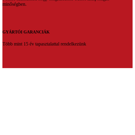
minőségben.
GYÁRTÓI GARANCIÁK
Több mint 15 év tapasztalattal rendelkezünk
BÚTOR AKCIÓK
Gyere be hozzánk és válogass kedvedre készleten lévő
bútorainkból.
Florens bútorbolt Balassagyarmat
Üdvözlünk a Florens bútorbolt weboldalán. Több mint 20 év
tapasztalattal várjuk vásárlóinkat Balassagyarmaton.Ha fontos Ön
számára az hogy prémium minőségben,megfizethető bútort szeretne
akkor mi vagyunk a tökéletes választás.Segítőkész eladóink pedig