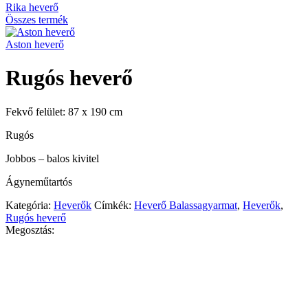
Rika heverő
Összes termék
Aston heverő
Rugós heverő
Fekvő felület: 87 x 190 cm
Rugós
Jobbos – balos kivitel
Ágyneműtartós
Kategória:
Heverők
Címkék:
Heverő Balassagyarmat
,
Heverők
,
Rugós heverő
Megosztás: