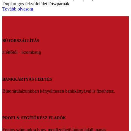
Duplarugós fekvőfelület Díszpárnák
Tovább olvasom
BÚTORSZÁLLÍTÁS
Hétfőtől - Szombatig
BANKKÁRTYÁS FIZETÉS
Bútoráruházunkban kényelmesen bankkártyával is fizethetsz.
PROFI & SEGÍTŐKÉSZ ELADÓK
Fontos számunkra hogy megfizethető bútort találj magas