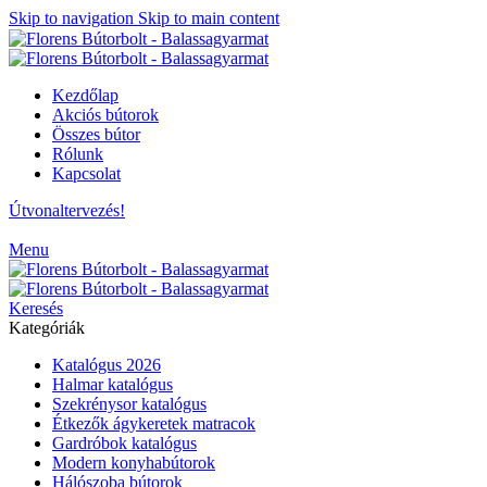
Skip to navigation
Skip to main content
Kezdőlap
Akciós bútorok
Összes bútor
Rólunk
Kapcsolat
Útvonaltervezés!
Menu
Keresés
Kategóriák
Katalógus 2026
Halmar katalógus
Szekrénysor katalógus
Étkezők ágykeretek matracok
Gardróbok katalógus
Modern konyhabútorok
Hálószoba bútorok