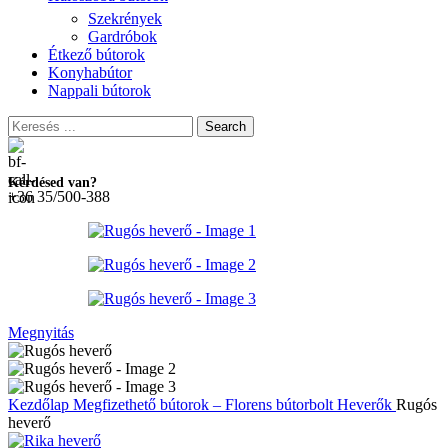
Szekrények
Gardróbok
Étkező bútorok
Konyhabútor
Nappali bútorok
Search
Kérdésed van?
+36 35/500-388
Megnyitás
Kezdőlap
Megfizethető bútorok – Florens bútorbolt
Heverők
Rugós
heverő