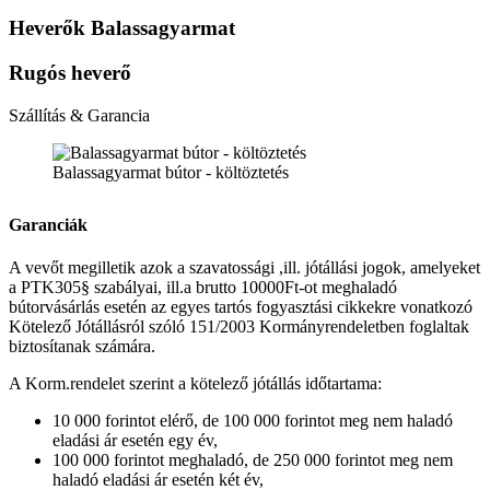
Heverők Balassagyarmat
Rugós heverő
Szállítás & Garancia
Balassagyarmat bútor - költöztetés
Garanciák
A vevőt megilletik azok a szavatossági ,ill. jótállási jogok, amelyeket
a PTK305§ szabályai, ill.a brutto 10000Ft-ot meghaladó
bútorvásárlás esetén az egyes tartós fogyasztási cikkekre vonatkozó
Kötelező Jótállásról szóló 151/2003 Kormányrendeletben foglaltak
biztosítanak számára.
A Korm.rendelet szerint a kötelező jótállás időtartama:
10 000 forintot elérő, de 100 000 forintot meg nem haladó
eladási ár esetén egy év,
100 000 forintot meghaladó, de 250 000 forintot meg nem
haladó eladási ár esetén két év,