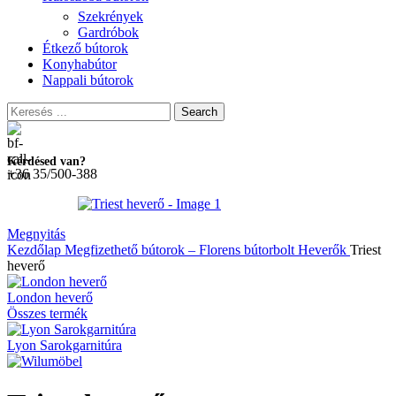
Szekrények
Gardróbok
Étkező bútorok
Konyhabútor
Nappali bútorok
Search
Kérdésed van?
+36 35/500-388
Megnyitás
Kezdőlap
Megfizethető bútorok – Florens bútorbolt
Heverők
Triest
heverő
London heverő
Összes termék
Lyon Sarokgarnitúra