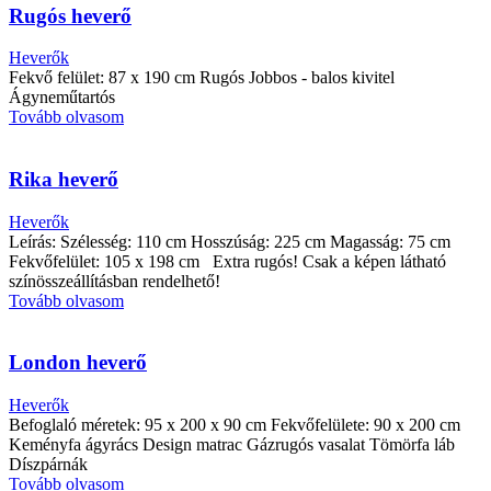
Rugós heverő
Heverők
Fekvő felület: 87 x 190 cm Rugós Jobbos - balos kivitel
Ágyneműtartós
Tovább olvasom
Rika heverő
Heverők
Leírás: Szélesség: 110 cm Hosszúság: 225 cm Magasság: 75 cm
Fekvőfelület: 105 x 198 cm Extra rugós! Csak a képen látható
színösszeállításban rendelhető!
Tovább olvasom
London heverő
Heverők
Befoglaló méretek: 95 x 200 x 90 cm Fekvőfelülete: 90 x 200 cm
Keményfa ágyrács Design matrac Gázrugós vasalat Tömörfa láb
Díszpárnák
Tovább olvasom