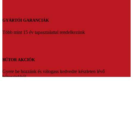
GYÁRTÓI GARANCIÁK
Több mint 15 év tapasztalattal rendelkezünk
BÚTOR AKCIÓK
Gyere be hozzánk és válogass kedvedre készleten lévő
bútorainkból.
Florens bútorbolt Balassagyarmat
Üdvözlünk a Florens bútorbolt weboldalán. Több mint 20 év
tapasztalattal várjuk vásárlóinkat Balassagyarmaton.Ha fontos Ön
számára az hogy prémium minőségben,megfizethető bútort szeretne
akkor mi vagyunk a tökéletes választás.Segítőkész eladóink pedig
segítenek akár teljesen egyedire is szabni a kiszemelt bútort.Vagy
készleten lévő termékeinket bármikor szállítani tudjuk.