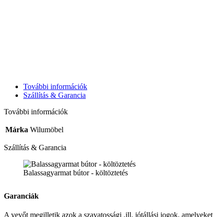
További információk
Szállítás & Garancia
További információk
Márka
Wilumöbel
Szállítás & Garancia
Balassagyarmat bútor - költöztetés
Garanciák
A vevőt megilletik azok a szavatossági ,ill. jótállási jogok, amelyeket