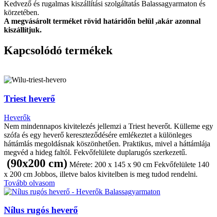
Kedvező és rugalmas kiszállítási szolgáltatás Balassagyarmaton és
körzetében.
A megvásárolt terméket rövid határidőn belül ,akár azonnal
kiszállítjuk.
Kapcsolódó termékek
Triest heverő
Heverők
Nem mindennapos kivitelezés jellemzi a Triest heverőt. Külleme egy
szófa és egy heverő kereszteződésére emlékeztet a különleges
háttámlás megoldásnak köszönhetően. Praktikus, mivel a háttámlája
megvéd a hideg faltól. Fekvőfelülete duplarugós szerkezetű.
(90x200 cm)
Mérete: 200 x 145 x 90 cm Fekvőfelülete 140
x 200 cm Jobbos, illetve balos kivitelben is meg tudod rendelni.
Tovább olvasom
Nílus rugós heverő