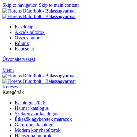
Skip to navigation
Skip to main content
Kezdőlap
Akciós bútorok
Összes bútor
Rólunk
Kapcsolat
Útvonaltervezés!
Menu
Keresés
Kategóriák
Katalógus 2026
Halmar katalógus
Szekrénysor katalógus
Étkezők ágykeretek matracok
Gardróbok katalógus
Modern konyhabútorok
Hálószoba bútorok