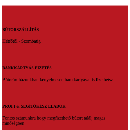
BÚTORSZÁLLÍTÁS
Hétfőtől - Szombatig
BANKKÁRTYÁS FIZETÉS
Bútoráruházunkban kényelmesen bankkártyával is fizethetsz.
PROFI & SEGÍTŐKÉSZ ELADÓK
Fontos számunkra hogy megfizethető bútort találj magas
minőségben.