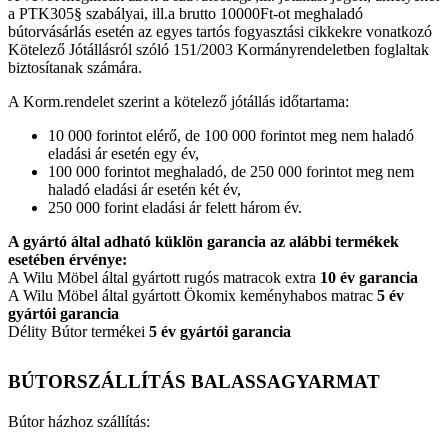
a PTK305§ szabályai, ill.a brutto 10000Ft-ot meghaladó
bútorvásárlás esetén az egyes tartós fogyasztási cikkekre vonatkozó
Kötelező Jótállásról szóló 151/2003 Kormányrendeletben foglaltak
biztosítanak számára.
A Korm.rendelet szerint a kötelező jótállás időtartama:
10 000 forintot elérő, de 100 000 forintot meg nem haladó
eladási ár esetén egy év,
100 000 forintot meghaladó, de 250 000 forintot meg nem
haladó eladási ár esetén két év,
250 000 forint eladási ár felett három év.
A gyártó által adható küklön garancia az alábbi termékek
esetében érvénye:
A Wilu Möbel által gyártott rugós matracok extra
10 év garancia
A Wilu Möbel által gyártott Ökomix keményhabos matrac
5 év
gyártói garancia
Délity Bútor termékei
5 év gyártói garancia
BÚTORSZÁLLÍTÁS BALASSAGYARMAT
Bútor házhoz szállítás: