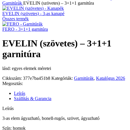
Garnitúrák
EVELIN (szövetes) – 3+1+1 garnitúra
EVELIN (szövetes) - 3-as kanapé
Összes termék
FERO - 3+1+1 garnitúra
EVELIN (szövetes) – 3+1+1
garnitúra
lásd: egyes elemek méretei
Cikkszám:
377e7ba451b8
Kategóriák:
Garnitúrák
,
Katalógus 2026
Megosztás:
Leírás
Szállítás & Garancia
Leírás
3-as elem ágyazható, bonell-rugós, szövet, ágyazható
Szín: homok