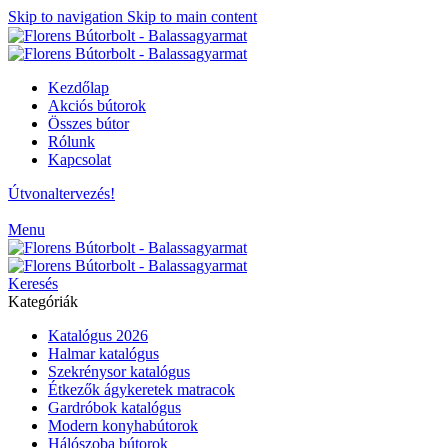
Skip to navigation
Skip to main content
Kezdőlap
Akciós bútorok
Összes bútor
Rólunk
Kapcsolat
Útvonaltervezés!
Menu
Keresés
Kategóriák
Katalógus 2026
Halmar katalógus
Szekrénysor katalógus
Étkezők ágykeretek matracok
Gardróbok katalógus
Modern konyhabútorok
Hálószoba bútorok