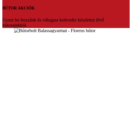
BÚTOR AKCIÓK
Gyere be hozzánk és válogass kedvedre készleten lévő
bútorainkból.
Florens bútorbolt Balassagyarmat
Üdvözlünk a Florens bútorbolt weboldalán. Több mint 20 év
tapasztalattal várjuk vásárlóinkat Balassagyarmaton.Ha fontos Ön
számára az hogy prémium minőségben,megfizethető bútort szeretne
akkor mi vagyunk a tökéletes választás.Segítőkész eladóink pedig
segítenek akár teljesen egyedire is szabni a kiszemelt bútort.Vagy
készleten lévő termékeinket bármikor szállítani tudjuk.
Konyhabútorok,sarokülők,franciaágyak nagy választékban,egyedi
konyhabútor tervezés.