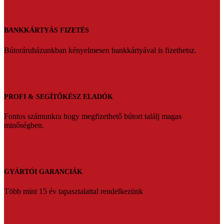
BANKKÁRTYÁS FIZETÉS
Bútoráruházunkban kényelmesen bankkártyával is fizethetsz.
PROFI & SEGÍTŐKÉSZ ELADÓK
Fontos számunkra hogy megfizethető bútort találj magas
minőségben.
GYÁRTÓI GARANCIÁK
Több mint 15 év tapasztalattal rendelkezünk