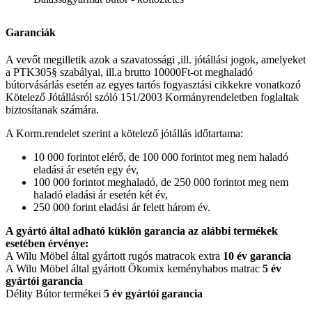
Garanciák
A vevőt megilletik azok a szavatossági ,ill. jótállási jogok, amelyeket
a PTK305§ szabályai, ill.a brutto 10000Ft-ot meghaladó
bútorvásárlás esetén az egyes tartós fogyasztási cikkekre vonatkozó
Kötelező Jótállásról szóló 151/2003 Kormányrendeletben foglaltak
biztosítanak számára.
A Korm.rendelet szerint a kötelező jótállás időtartama:
10 000 forintot elérő, de 100 000 forintot meg nem haladó
eladási ár esetén egy év,
100 000 forintot meghaladó, de 250 000 forintot meg nem
haladó eladási ár esetén két év,
250 000 forint eladási ár felett három év.
A gyártó által adható küklön garancia az alábbi termékek
esetében érvénye:
A Wilu Möbel által gyártott rugós matracok extra
10 év garancia
A Wilu Möbel által gyártott Ökomix keményhabos matrac
5 év
gyártói garancia
Délity Bútor termékei
5 év gyártói garancia