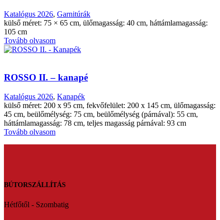
Katalógus 2026
,
Garnitúrák
külső méret: 75 × 65 cm, ülőmagasság: 40 cm, háttámlamagasság:
105 cm
Tovább olvasom
ROSSO II. – kanapé
Katalógus 2026
,
Kanapék
külső méret: 200 x 95 cm, fekvőfelület: 200 x 145 cm, ülőmagasság:
45 cm, beülőmélység: 75 cm, beülőmélység (párnával): 55 cm,
háttámlamagasság: 78 cm, teljes magasság párnával: 93 cm
Tovább olvasom
BÚTORSZÁLLÍTÁS
Hétfőtől - Szombatig