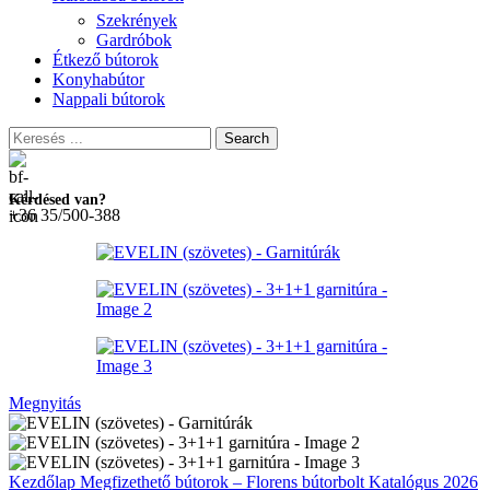
Szekrények
Gardróbok
Étkező bútorok
Konyhabútor
Nappali bútorok
Search
Kérdésed van?
+36 35/500-388
Megnyitás
Kezdőlap
Megfizethető bútorok – Florens bútorbolt
Katalógus 2026