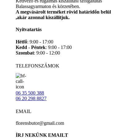
Kedvező és rugalmas kiszállítási szolgáltatás
Balassagyarmaton és körzetében.
A megvásárolt terméket rövid határidőn belül
,akár azonnal kiszállítjuk.
Nyitvatartás
Hétfő
: 9:00 - 17:00
Kedd
-
Péntek
: 9:00 - 17:00
Szombat
: 9:00 - 12:00
TELEFONSZÁMOK
06 35 500 388
06 20 298 8827
EMAIL
florensbutor@gmail.com
ÍRJ NEKÜNK EMAILT