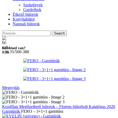
Szekrények
Gardróbok
Étkező bútorok
Konyhabútor
Nappali bútorok
Search
Kérdésed van?
+36 35/500-388
Megnyitás
Kezdőlap
Megfizethető bútorok – Florens bútorbolt
Katalógus 2026
Garnitúrák
FERO – 3+1+1 garnitúra