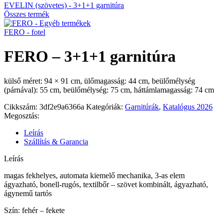
EVELIN (szövetes) - 3+1+1 garnitúra
Összes termék
FERO - fotel
FERO – 3+1+1 garnitúra
külső méret: 94 × 91 cm, ülőmagasság: 44 cm, beülőmélység
(párnával): 55 cm, beülőmélység: 75 cm, háttámlamagasság: 74 cm
Cikkszám:
3df2e9a6366a
Kategóriák:
Garnitúrák
,
Katalógus 2026
Megosztás:
Leírás
Szállítás & Garancia
Leírás
magas fekhelyes, automata kiemelő mechanika, 3-as elem
ágyazható, bonell-rugós, textilbőr – szövet kombinált, ágyazható,
ágynemű tartós
Szín: fehér – fekete