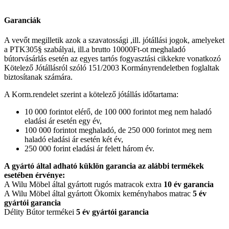
Garanciák
A vevőt megilletik azok a szavatossági ,ill. jótállási jogok, amelyeket
a PTK305§ szabályai, ill.a brutto 10000Ft-ot meghaladó
bútorvásárlás esetén az egyes tartós fogyasztási cikkekre vonatkozó
Kötelező Jótállásról szóló 151/2003 Kormányrendeletben foglaltak
biztosítanak számára.
A Korm.rendelet szerint a kötelező jótállás időtartama:
10 000 forintot elérő, de 100 000 forintot meg nem haladó
eladási ár esetén egy év,
100 000 forintot meghaladó, de 250 000 forintot meg nem
haladó eladási ár esetén két év,
250 000 forint eladási ár felett három év.
A gyártó által adható küklön garancia az alábbi termékek
esetében érvénye:
A Wilu Möbel által gyártott rugós matracok extra
10 év garancia
A Wilu Möbel által gyártott Ökomix keményhabos matrac
5 év
gyártói garancia
Délity Bútor termékei
5 év gyártói garancia