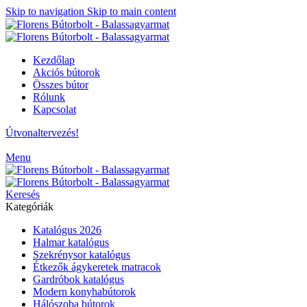
Skip to navigation
Skip to main content
Kezdőlap
Akciós bútorok
Összes bútor
Rólunk
Kapcsolat
Útvonaltervezés!
Menu
Keresés
Kategóriák
Katalógus 2026
Halmar katalógus
Szekrénysor katalógus
Étkezők ágykeretek matracok
Gardróbok katalógus
Modern konyhabútorok
Hálószoba bútorok