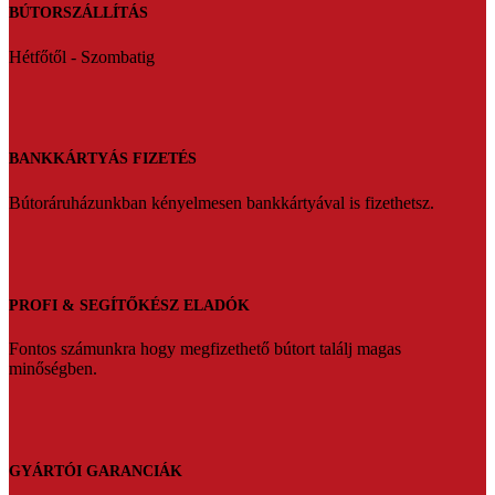
BÚTORSZÁLLÍTÁS
Hétfőtől - Szombatig
BANKKÁRTYÁS FIZETÉS
Bútoráruházunkban kényelmesen bankkártyával is fizethetsz.
PROFI & SEGÍTŐKÉSZ ELADÓK
Fontos számunkra hogy megfizethető bútort találj magas
minőségben.
GYÁRTÓI GARANCIÁK