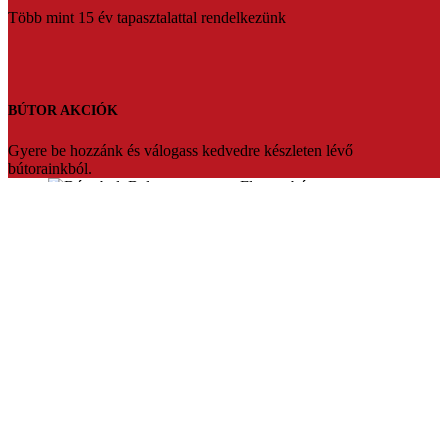
Több mint 15 év tapasztalattal rendelkezünk
BÚTOR AKCIÓK
Gyere be hozzánk és válogass kedvedre készleten lévő
bútorainkból.
Florens bútorbolt Balassagyarmat
Üdvözlünk a Florens bútorbolt weboldalán. Több mint 20 év
tapasztalattal várjuk vásárlóinkat Balassagyarmaton.Ha fontos Ön
számára az hogy prémium minőségben,megfizethető bútort szeretne
akkor mi vagyunk a tökéletes választás.Segítőkész eladóink pedig
segítenek akár teljesen egyedire is szabni a kiszemelt bútort.Vagy
készleten lévő termékeinket bármikor szállítani tudjuk.
Konyhabútorok,sarokülők,franciaágyak nagy választékban,egyedi
konyhabútor tervezés.