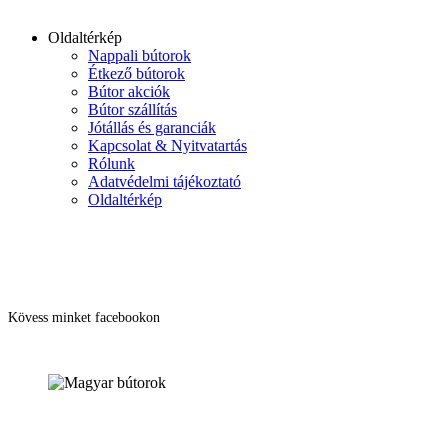
Oldaltérkép
Nappali bútorok
Étkező bútorok
Bútor akciók
Bútor szállítás
Jótállás és garanciák
Kapcsolat & Nyitvatartás
Rólunk
Adatvédelmi tájékoztató
Oldaltérkép
Kövess minket facebookon