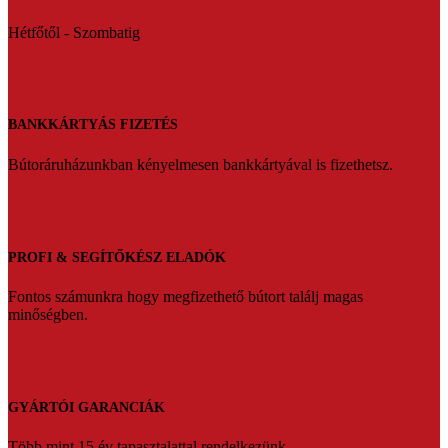
Hétfőtől - Szombatig
BANKKÁRTYÁS FIZETÉS
Bútoráruházunkban kényelmesen bankkártyával is fizethetsz.
PROFI & SEGÍTŐKÉSZ ELADÓK
Fontos számunkra hogy megfizethető bútort találj magas
minőségben.
GYÁRTÓI GARANCIÁK
Több mint 15 év tapasztalattal rendelkezünk