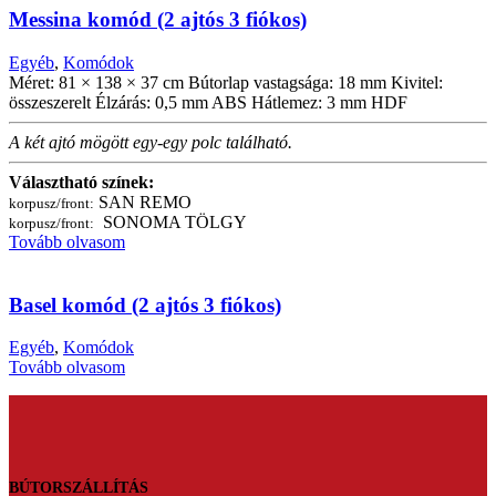
Messina komód (2 ajtós 3 fiókos)
Egyéb
,
Komódok
Méret: 81 × 138 × 37 cm Bútorlap vastagsága: 18 mm Kivitel:
összeszerelt Élzárás: 0,5 mm ABS Hátlemez: 3 mm HDF
A két ajtó mögött egy-egy polc található.
Választható színek:
SAN REMO
korpusz/front:
SONOMA TÖLGY
korpusz/front:
Tovább olvasom
Basel komód (2 ajtós 3 fiókos)
Egyéb
,
Komódok
Tovább olvasom
BÚTORSZÁLLÍTÁS