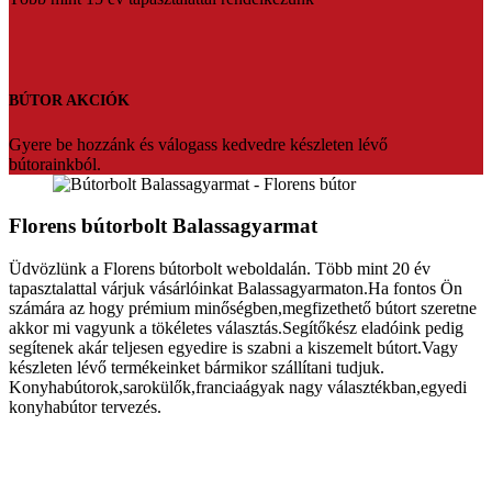
BÚTOR AKCIÓK
Gyere be hozzánk és válogass kedvedre készleten lévő
bútorainkból.
Florens bútorbolt Balassagyarmat
Üdvözlünk a Florens bútorbolt weboldalán. Több mint 20 év
tapasztalattal várjuk vásárlóinkat Balassagyarmaton.Ha fontos Ön
számára az hogy prémium minőségben,megfizethető bútort szeretne
akkor mi vagyunk a tökéletes választás.Segítőkész eladóink pedig
segítenek akár teljesen egyedire is szabni a kiszemelt bútort.Vagy
készleten lévő termékeinket bármikor szállítani tudjuk.
Konyhabútorok,sarokülők,franciaágyak nagy választékban,egyedi
konyhabútor tervezés.