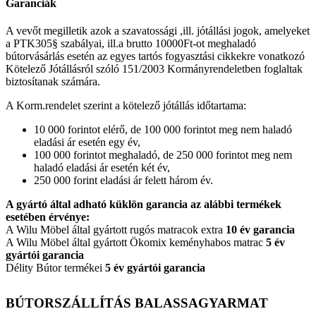
Garanciák
A vevőt megilletik azok a szavatossági ,ill. jótállási jogok, amelyeket
a PTK305§ szabályai, ill.a brutto 10000Ft-ot meghaladó
bútorvásárlás esetén az egyes tartós fogyasztási cikkekre vonatkozó
Kötelező Jótállásról szóló 151/2003 Kormányrendeletben foglaltak
biztosítanak számára.
A Korm.rendelet szerint a kötelező jótállás időtartama:
10 000 forintot elérő, de 100 000 forintot meg nem haladó
eladási ár esetén egy év,
100 000 forintot meghaladó, de 250 000 forintot meg nem
haladó eladási ár esetén két év,
250 000 forint eladási ár felett három év.
A gyártó által adható küklön garancia az alábbi termékek
esetében érvénye:
A Wilu Möbel által gyártott rugós matracok extra
10 év garancia
A Wilu Möbel által gyártott Ökomix keményhabos matrac
5 év
gyártói garancia
Délity Bútor termékei
5 év gyártói garancia
BÚTORSZÁLLÍTÁS BALASSAGYARMAT