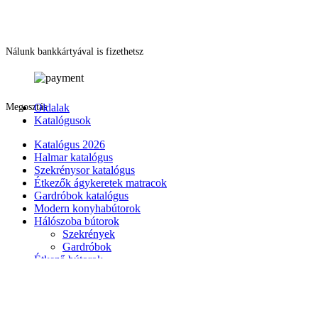
Nálunk bankkártyával is fizethetsz
Megosztás
Oldalak
Katalógusok
Katalógus 2026
Halmar katalógus
Szekrénysor katalógus
Étkezők ágykeretek matracok
Gardróbok katalógus
Modern konyhabútorok
Hálószoba bútorok
Szekrények
Gardróbok
Étkező bútorok
Konyhabútor
Nappali bútorok
Kezdőlap