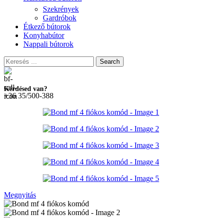
Szekrények
Gardróbok
Étkező bútorok
Konyhabútor
Nappali bútorok
Search
Kérdésed van?
+36 35/500-388
Megnyitás