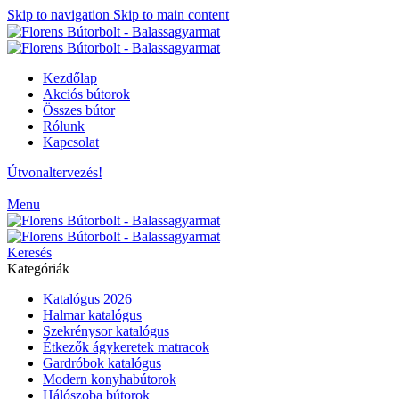
Skip to navigation
Skip to main content
Kezdőlap
Akciós bútorok
Összes bútor
Rólunk
Kapcsolat
Útvonaltervezés!
Menu
Keresés
Kategóriák
Katalógus 2026
Halmar katalógus
Szekrénysor katalógus
Étkezők ágykeretek matracok
Gardróbok katalógus
Modern konyhabútorok
Hálószoba bútorok