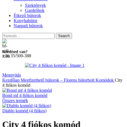
Szekrények
Gardróbok
Étkező bútorok
Konyhabútor
Nappali bútorok
Search
Kérdésed van?
+36 35/500-388
Megnyitás
Kezdőlap
Megfizethető bútorok – Florens bútorbolt
Komódok
City
4 fiókos komód
Bond mf 4 fiókos komód
Összes termék
Diablo komód (4 fiókos)
City 4 fiókos komód