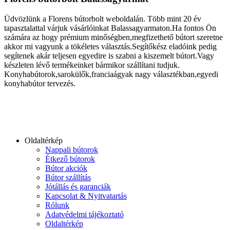
Üdvözlünk a Florens bútorbolt weboldalán. Több mint 20 év
tapasztalattal várjuk vásárlóinkat Balassagyarmaton.Ha fontos Ön
számára az hogy prémium minőségben,megfizethető bútort szeretne
akkor mi vagyunk a tökéletes választás.Segítőkész eladóink pedig
segítenek akár teljesen egyedire is szabni a kiszemelt bútort.Vagy
készleten lévő termékeinket bármikor szállítani tudjuk.
Konyhabútorok,sarokülők,franciaágyak nagy választékban,egyedi
konyhabútor tervezés.
Oldaltérkép
Nappali bútorok
Étkező bútorok
Bútor akciók
Bútor szállítás
Jótállás és garanciák
Kapcsolat & Nyitvatartás
Rólunk
Adatvédelmi tájékoztató
Oldaltérkép