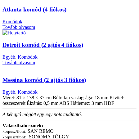
Atlanta komód (4 fiókos)
Komódok
Tovább olvasom
Detroit komód (2 ajtós 4 fiókos)
Egyéb
,
Komódok
Tovább olvasom
Messina komód (2 ajtós 3 fiókos)
Egyéb
,
Komódok
Méret: 81 × 138 × 37 cm Bútorlap vastagsága: 18 mm Kivitel:
összeszerelt Élzárás: 0,5 mm ABS Hátlemez: 3 mm HDF
A két ajtó mögött egy-egy polc található.
Választható színek:
SAN REMO
korpusz/front:
SONOMA TÖLGY
korpusz/front: