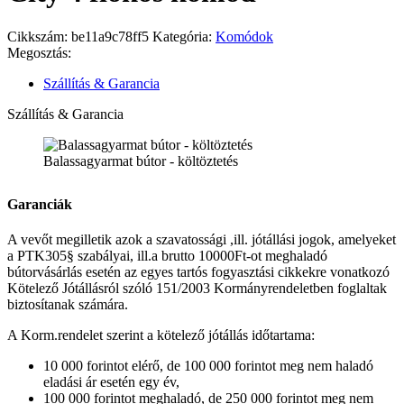
Cikkszám:
be11a9c78ff5
Kategória:
Komódok
Megosztás:
Szállítás & Garancia
Szállítás & Garancia
Balassagyarmat bútor - költöztetés
Garanciák
A vevőt megilletik azok a szavatossági ,ill. jótállási jogok, amelyeket
a PTK305§ szabályai, ill.a brutto 10000Ft-ot meghaladó
bútorvásárlás esetén az egyes tartós fogyasztási cikkekre vonatkozó
Kötelező Jótállásról szóló 151/2003 Kormányrendeletben foglaltak
biztosítanak számára.
A Korm.rendelet szerint a kötelező jótállás időtartama:
10 000 forintot elérő, de 100 000 forintot meg nem haladó
eladási ár esetén egy év,
100 000 forintot meghaladó, de 250 000 forintot meg nem