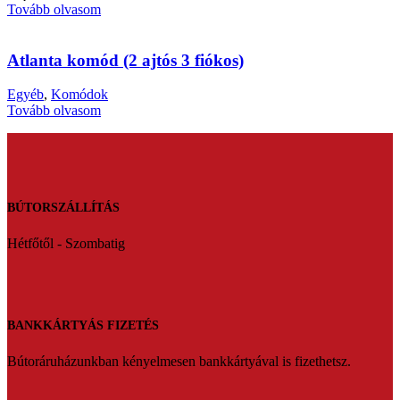
Tovább olvasom
Atlanta komód (2 ajtós 3 fiókos)
Egyéb
,
Komódok
Tovább olvasom
BÚTORSZÁLLÍTÁS
Hétfőtől - Szombatig
BANKKÁRTYÁS FIZETÉS
Bútoráruházunkban kényelmesen bankkártyával is fizethetsz.