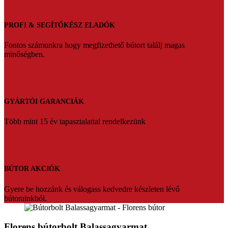
PROFI & SEGÍTŐKÉSZ ELADÓK
Fontos számunkra hogy megfizethető bútort találj magas
minőségben.
GYÁRTÓI GARANCIÁK
Több mint 15 év tapasztalattal rendelkezünk
BÚTOR AKCIÓK
Gyere be hozzánk és válogass kedvedre készleten lévő
bútorainkból.
Florens bútorbolt Balassagyarmat