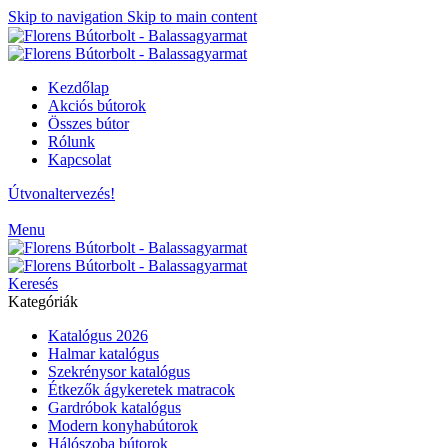
Skip to navigation
Skip to main content
Kezdőlap
Akciós bútorok
Összes bútor
Rólunk
Kapcsolat
Útvonaltervezés!
Menu
Keresés
Kategóriák
Katalógus 2026
Halmar katalógus
Szekrénysor katalógus
Étkezők ágykeretek matracok
Gardróbok katalógus
Modern konyhabútorok
Hálószoba bútorok