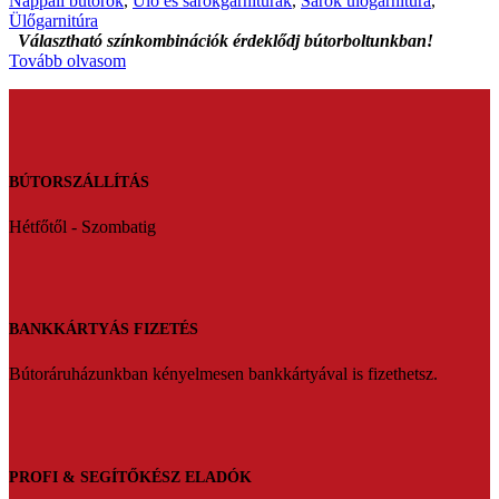
Nappali bútorok
,
Ülő és sarokgarnitúrák
,
Sarok ülőgarnitúra
,
Ülőgarnitúra
Választható színkombinációk érdeklődj bútorboltunkban!
Tovább olvasom
BÚTORSZÁLLÍTÁS
Hétfőtől - Szombatig
BANKKÁRTYÁS FIZETÉS
Bútoráruházunkban kényelmesen bankkártyával is fizethetsz.
PROFI & SEGÍTŐKÉSZ ELADÓK