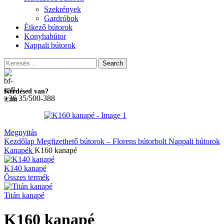
Szekrények
Gardróbok
Étkező bútorok
Konyhabútor
Nappali bútorok
Search
Kérdésed van?
+36 35/500-388
Megnyitás
Kezdőlap
Megfizethető bútorok – Florens bútorbolt
Nappali bútorok
Kanapék
K160 kanapé
K140 kanapé
Összes termék
Titán kanapé
K160 kanapé