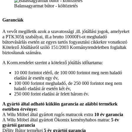
Balassagyarmat bútor - költöztetés
Garanciák
A vevőt megilletik azok a szavatossági ,ill. jótállási jogok, amelyeket
a PTK305§ szabályai, ill.a brutto 10000Ft-ot meghaladó
bútorvásárlás esetén az egyes tartós fogyasztási cikkekre vonatkozó
Kötelező Jótállásról szóló 151/2003 Kormányrendeletben foglaltak
biztosítanak számára.
A Korm.rendelet szerint a kötelező jótállás időtartama:
10 000 forintot elérő, de 100 000 forintot meg nem haladó
eladási ár esetén egy év,
100 000 forintot meghaladó, de 250 000 forintot meg nem
haladó eladási ár esetén két év,
250 000 forint eladási ár felett három év.
A gyártó által adható küklön garancia az alábbi termékek
esetében érvénye:
A Wilu Möbel által gyártott rugós matracok extra
10 év garancia
A Wilu Möbel által gyártott Ökomix keményhabos matrac
5 év
gyártói garancia
Délity Bútor termékei
5 év gyártói garancia