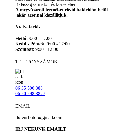
Balassagyarmaton és körzetében.
A megvásárolt terméket rövid határidőn belül
,akár azonnal kiszállítjuk.
Nyitvatartás
Hétfő
: 9:00 - 17:00
Kedd
-
Péntek
: 9:00 - 17:00
Szombat
: 9:00 - 12:00
TELEFONSZÁMOK
06 35 500 388
06 20 298 8827
EMAIL
florensbutor@gmail.com
ÍRJ NEKÜNK EMAILT