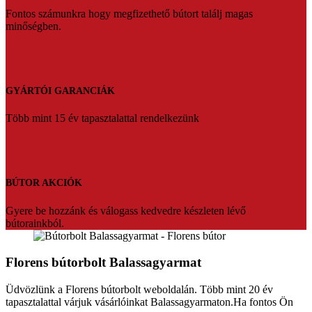
Fontos számunkra hogy megfizethető bútort találj magas
minőségben.
GYÁRTÓI GARANCIÁK
Több mint 15 év tapasztalattal rendelkezünk
BÚTOR AKCIÓK
Gyere be hozzánk és válogass kedvedre készleten lévő
bútorainkból.
Florens bútorbolt Balassagyarmat
Üdvözlünk a Florens bútorbolt weboldalán. Több mint 20 év
tapasztalattal várjuk vásárlóinkat Balassagyarmaton.Ha fontos Ön