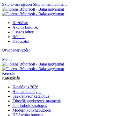
Skip to navigation
Skip to main content
Kezdőlap
Akciós bútorok
Összes bútor
Rólunk
Kapcsolat
Útvonaltervezés!
Menu
Keresés
Kategóriák
Katalógus 2026
Halmar katalógus
Szekrénysor katalógus
Étkezők ágykeretek matracok
Gardróbok katalógus
Modern konyhabútorok
Hálószoba bútorok