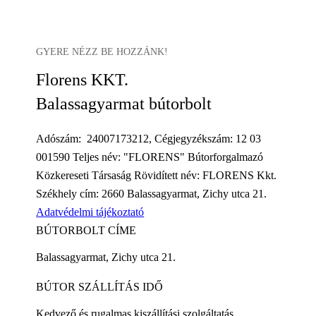
GYERE NÉZZ BE HOZZÁNK!
Florens KKT.
Balassagyarmat bútorbolt
Adószám: 24007173212, Cégjegyzékszám: 12 03
001590 Teljes név: "FLORENS" Bútorforgalmazó
Közkereseti Társaság Rövidített név: FLORENS Kkt.
Székhely cím: 2660 Balassagyarmat, Zichy utca 21.
Adatvédelmi tájékoztató
BÚTORBOLT CÍME
Balassagyarmat, Zichy utca 21.
BÚTOR SZÁLLÍTÁS IDŐ
Kedvező és rugalmas kiszállítási szolgáltatás