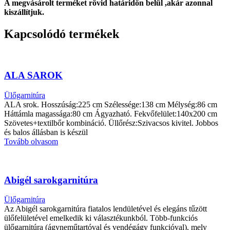
A megvásárolt terméket rövid határidőn belül ,akár azonnal
kiszállítjuk.
Kapcsolódó termékek
ALA SAROK
Ülőgarnitúra
ALA srok. Hosszúság:225 cm Szélessége:138 cm Mélység:86 cm
Háttámla magassága:80 cm Ágyazható. Fekvőfelület:140x200 cm
Szövetes+textilbőr kombináció. Üllőrész:Szivacsos kivitel. Jobbos
és balos állásban is készül
Tovább olvasom
Abigél sarokgarnitúra
Ülőgarnitúra
Az Abigél sarokgarnitúra fiatalos lendületével és elegáns tűzött
ülőfelületével emelkedik ki választékunkból. Több-funkciós
ülőgarnitúra (ágyneműtartóval és vendégágy funkcióval), mely