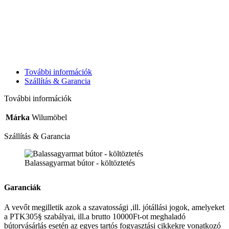
További információk
Szállítás & Garancia
További információk
Márka
Wilumöbel
Szállítás & Garancia
Balassagyarmat bútor - költöztetés
Garanciák
A vevőt megilletik azok a szavatossági ,ill. jótállási jogok, amelyeket
a PTK305§ szabályai, ill.a brutto 10000Ft-ot meghaladó
bútorvásárlás esetén az egyes tartós fogyasztási cikkekre vonatkozó