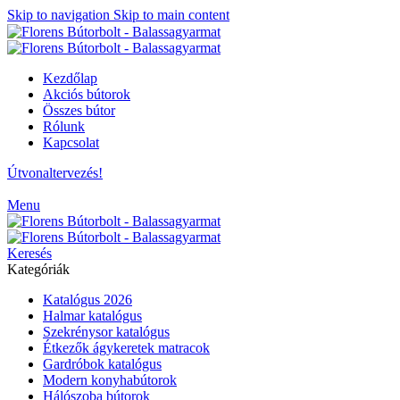
Skip to navigation
Skip to main content
Kezdőlap
Akciós bútorok
Összes bútor
Rólunk
Kapcsolat
Útvonaltervezés!
Menu
Keresés
Kategóriák
Katalógus 2026
Halmar katalógus
Szekrénysor katalógus
Étkezők ágykeretek matracok
Gardróbok katalógus
Modern konyhabútorok
Hálószoba bútorok