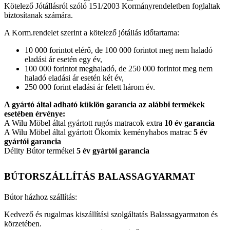
Kötelező Jótállásról szóló 151/2003 Kormányrendeletben foglaltak
biztosítanak számára.
A Korm.rendelet szerint a kötelező jótállás időtartama:
10 000 forintot elérő, de 100 000 forintot meg nem haladó
eladási ár esetén egy év,
100 000 forintot meghaladó, de 250 000 forintot meg nem
haladó eladási ár esetén két év,
250 000 forint eladási ár felett három év.
A gyártó által adható küklön garancia az alábbi termékek
esetében érvénye:
A Wilu Möbel által gyártott rugós matracok extra
10 év garancia
A Wilu Möbel által gyártott Ökomix keményhabos matrac
5 év
gyártói garancia
Délity Bútor termékei
5 év gyártói garancia
BÚTORSZÁLLÍTÁS BALASSAGYARMAT
Bútor házhoz szállítás:
Kedvező és rugalmas kiszállítási szolgáltatás Balassagyarmaton és
körzetében.