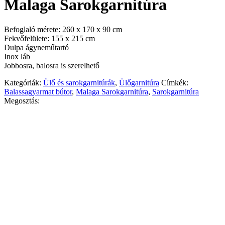
Malaga Sarokgarnitúra
Befoglaló mérete: 260 x 170 x 90 cm
Fekvőfelülete: 155 x 215 cm
Dulpa ágyneműtartó
Inox láb
Jobbosra, balosra is szerelhető
Kategóriák:
Ülő és sarokgarnitúrák
,
Ülőgarnitúra
Címkék:
Balassagyarmat bútor
,
Malaga Sarokgarnitúra
,
Sarokgarnitúra
Megosztás: