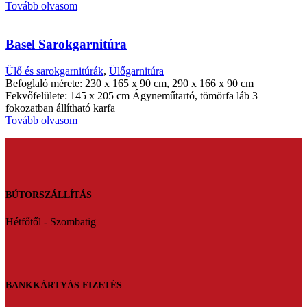
Tovább olvasom
Basel Sarokgarnitúra
Ülő és sarokgarnitúrák
,
Ülőgarnitúra
Befoglaló mérete: 230 x 165 x 90 cm, 290 x 166 x 90 cm
Fekvőfelülete: 145 x 205 cm Ágyneműtartó, tömörfa láb 3
fokozatban állítható karfa
Tovább olvasom
BÚTORSZÁLLÍTÁS
Hétfőtől - Szombatig
BANKKÁRTYÁS FIZETÉS