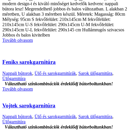
modern design-t és kiváló minőséget kedvelők kedvenc nappali
bútora lesz! Megrendelhető jobbos és balos változatban. L alakban 2
méretben, U alakban 3 méretben készül. Méretek: Magasság: 80cm
Mélység: 95cm S fekvőfelület: 210x145cm M fekvőfelület:
210x145cm U-S fekvőfelület: 290x145cm U-M fekvőfelület:
290x145cm U-L fekvőfelület: 290x145 cm Hullámrugós szivacsos
Jobbos és balos kivitelben
Tovább olvasom
Feniks sarokgarnitúra
Nappali bútorok
,
Ülő és sarokgarnitúrák
,
Sarok ülőgarnitúra
,
Ülőgarnitúra
Választható színkombinációk érdeklődj bútorboltunkban!
Tovább olvasom
Vojtek sarokgarnitúra
Nappali bútorok
,
Ülő és sarokgarnitúrák
,
Sarok ülőgarnitúra
,
Ülőgarnitúra
Választható színkombinációk érdeklődj bútorboltunkban!