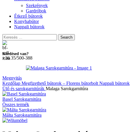
Szekrények
Gardróbok
Étkező bútorok
Konyhabútor
Nappali bútorok
Search
Kérdésed van?
+36 35/500-388
Megnyitás
Kezdőlap
Megfizethető bútorok – Florens bútorbolt
Nappali bútorok
Ülő és sarokgarnitúrák
Malaga Sarokgarnitúra
Basel Sarokgarnitúra
Összes termék
Málta Sarokgarnitúra