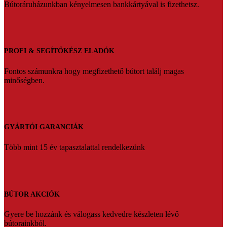
Bútoráruházunkban kényelmesen bankkártyával is fizethetsz.
PROFI & SEGÍTŐKÉSZ ELADÓK
Fontos számunkra hogy megfizethető bútort találj magas
minőségben.
GYÁRTÓI GARANCIÁK
Több mint 15 év tapasztalattal rendelkezünk
BÚTOR AKCIÓK
Gyere be hozzánk és válogass kedvedre készleten lévő
bútorainkból.