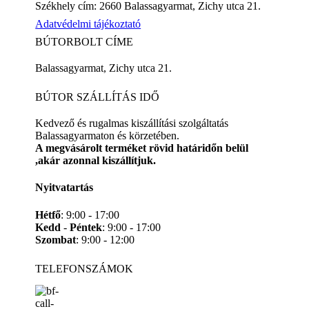
Székhely cím: 2660 Balassagyarmat, Zichy utca 21.
Adatvédelmi tájékoztató
BÚTORBOLT CÍME
Balassagyarmat, Zichy utca 21.
BÚTOR SZÁLLÍTÁS IDŐ
Kedvező és rugalmas kiszállítási szolgáltatás
Balassagyarmaton és körzetében.
A megvásárolt terméket rövid határidőn belül
,akár azonnal kiszállítjuk.
Nyitvatartás
Hétfő
: 9:00 - 17:00
Kedd
-
Péntek
: 9:00 - 17:00
Szombat
: 9:00 - 12:00
TELEFONSZÁMOK