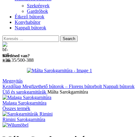
Szekrények
Gardróbok
Étkező bútorok
Konyhabútor
Nappali bútorok
Search
Kérdésed van?
+36 35/500-388
Megnyitás
Kezdőlap
Megfizethető bútorok – Florens bútorbolt
Nappali bútorok
Ülő és sarokgarnitúrák
Málta Sarokgarnitúra
Malaga Sarokgarnitúra
Összes termék
Rimini Sarokgarnitúra