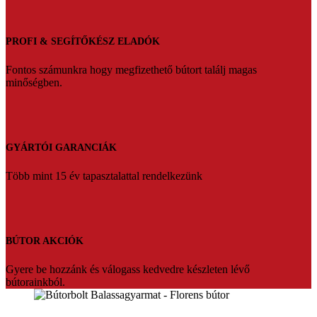
PROFI & SEGÍTŐKÉSZ ELADÓK
Fontos számunkra hogy megfizethető bútort találj magas
minőségben.
GYÁRTÓI GARANCIÁK
Több mint 15 év tapasztalattal rendelkezünk
BÚTOR AKCIÓK
Gyere be hozzánk és válogass kedvedre készleten lévő
bútorainkból.