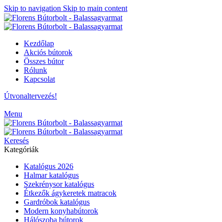
Skip to navigation
Skip to main content
Kezdőlap
Akciós bútorok
Összes bútor
Rólunk
Kapcsolat
Útvonaltervezés!
Menu
Keresés
Kategóriák
Katalógus 2026
Halmar katalógus
Szekrénysor katalógus
Étkezők ágykeretek matracok
Gardróbok katalógus
Modern konyhabútorok
Hálószoba bútorok