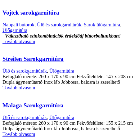
Vojtek sarokgarnitúra
Nappali bútorok
,
Ülő és sarokgarnitúrák
,
Sarok ülőgarnitúra
,
Ülőgarnitúra
Választható színkombinációk érdeklődj bútorboltunkban!
Tovább olvasom
Streifen Sarokgarnitúra
Ülő és sarokgarnitúrák
,
Ülőgarnitúra
Befoglaló mérete: 260 x 170 x 90 cm Fekvőfelülete: 145 x 208 cm
Dupla ágyneműtartó Inox láb Jobbosra, balosra is szerelhető
Tovább olvasom
Malaga Sarokgarnitúra
Ülő és sarokgarnitúrák
,
Ülőgarnitúra
Befoglaló mérete: 260 x 170 x 90 cm Fekvőfelülete: 155 x 215 cm
Dulpa ágyneműtartó Inox láb Jobbosra, balosra is szerelhető
Tovább olvasom