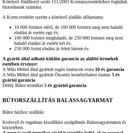
Kötelező Jótállásról szóló 151/2003 Kormányrendeletben foglaltak
biztosítanak számára.
A Korm.rendelet szerint a kötelező jótállás időtartama:
10 000 forintot elérő, de 100 000 forintot meg nem haladó
eladási ár esetén egy év,
100 000 forintot meghaladó, de 250 000 forintot meg nem
haladó eladási ár esetén két év,
250 000 forint eladási ár felett három év.
A gyártó által adható küklön garancia az alábbi termékek
esetében érvénye:
A Wilu Möbel által gyártott rugós matracok extra
10 év garancia
A Wilu Möbel által gyártott Ökomix keményhabos matrac
5 év
gyártói garancia
Délity Bútor termékei
5 év gyártói garancia
BÚTORSZÁLLÍTÁS BALASSAGYARMAT
Bútor házhoz szállítás:
Kedvező és rugalmas kiszállítási szolgáltatás Balassagyarmaton és
körzetében.
A megvásárolt terméket rövid határidőn belül ,akár azonnal