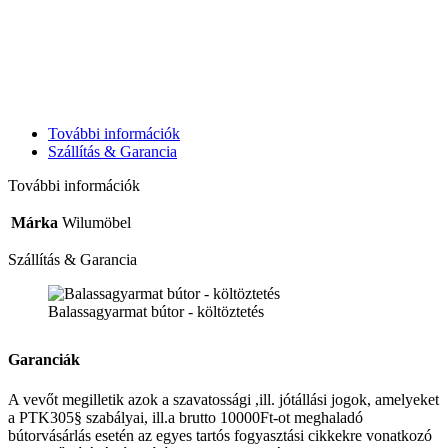
További információk
Szállítás & Garancia
További információk
Márka
Wilumöbel
Szállítás & Garancia
Balassagyarmat bútor - költöztetés
Garanciák
A vevőt megilletik azok a szavatossági ,ill. jótállási jogok, amelyeket
a PTK305§ szabályai, ill.a brutto 10000Ft-ot meghaladó
bútorvásárlás esetén az egyes tartós fogyasztási cikkekre vonatkozó