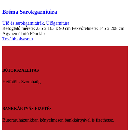
Bréma Sarokgarnitúra
Ülő és sarokgarnitúrák
,
Ülőgarnitúra
Befoglaló mérete: 235 x 163 x 90 cm Fekvőfelülete: 145 x 208 cm
Ágyneműtartó Fém láb
Tovább olvasom
BÚTORSZÁLLÍTÁS
Hétfőtől - Szombatig
BANKKÁRTYÁS FIZETÉS
Bútoráruházunkban kényelmesen bankkártyával is fizethetsz.