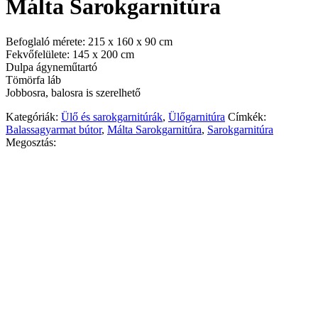
Málta Sarokgarnitúra
Befoglaló mérete: 215 x 160 x 90 cm
Fekvőfelülete: 145 x 200 cm
Dulpa ágyneműtartó
Tömörfa láb
Jobbosra, balosra is szerelhető
Kategóriák:
Ülő és sarokgarnitúrák
,
Ülőgarnitúra
Címkék:
Balassagyarmat bútor
,
Málta Sarokgarnitúra
,
Sarokgarnitúra
Megosztás: