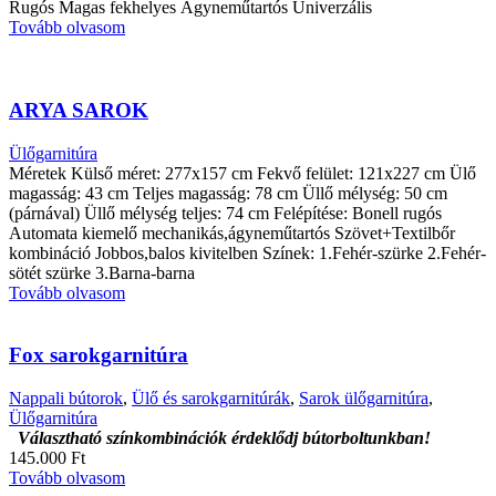
Rugós Magas fekhelyes Ágyneműtartós Univerzális
Tovább olvasom
ARYA SAROK
Ülőgarnitúra
Méretek Külső méret: 277x157 cm Fekvő felület: 121x227 cm Ülő
magasság: 43 cm Teljes magasság: 78 cm Üllő mélység: 50 cm
(párnával) Üllő mélység teljes: 74 cm Felépítése: Bonell rugós
Automata kiemelő mechanikás,ágyneműtartós Szövet+Textilbőr
kombináció Jobbos,balos kivitelben Színek: 1.Fehér-szürke 2.Fehér-
sötét szürke 3.Barna-barna
Tovább olvasom
Fox sarokgarnitúra
Nappali bútorok
,
Ülő és sarokgarnitúrák
,
Sarok ülőgarnitúra
,
Ülőgarnitúra
Választható színkombinációk érdeklődj bútorboltunkban!
145.000 Ft
Tovább olvasom