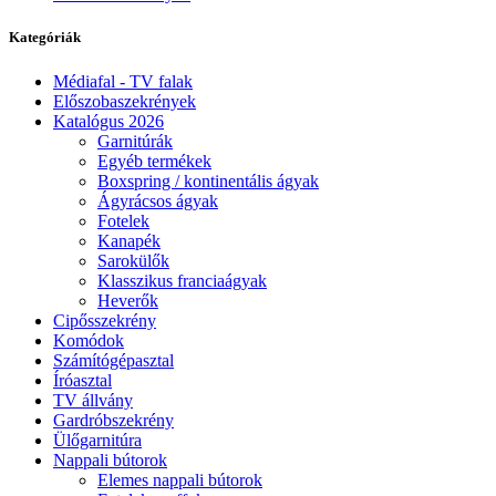
Kategóriák
Médiafal - TV falak
Előszobaszekrények
Katalógus 2026
Garnitúrák
Egyéb termékek
Boxspring / kontinentális ágyak
Ágyrácsos ágyak
Fotelek
Kanapék
Sarokülők
Klasszikus franciaágyak
Heverők
Cipősszekrény
Komódok
Számítógépasztal
Íróasztal
TV állvány
Gardróbszekrény
Ülőgarnitúra
Nappali bútorok
Elemes nappali bútorok