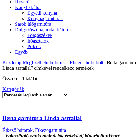
Heverők
Konyhabútor
Egyedi konyha
Konyhagarnitúrák
Sarok ülőgarnitúra
Dolgozószoba,irodai bútorok
Forgószékek
Íróasztalok
Polcok
Egyéb
Kezdőlap
Megfizethető bútorok – Florens bútorbolt
“Berta garnitúra
Linda asztallal” címkével rendelkező termékek
Összesen 1 találat
Kategóriák
Berta garnitúra Linda asztallal
Étkező bútorok
,
Étkezőgarnitúra
Választható színkombinációk érdeklődj bútorboltunkban!