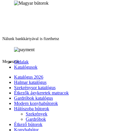
Nálunk bankkártyával is fizethetsz
Megosztás
Oldalak
Katalógusok
Katalógus 2026
Halmar katalógus
Szekrénysor katalógus
Étkezők ágykeretek matracok
Gardróbok katalógus
Modern konyhabútorok
Hálószoba bútorok
Szekrények
Gardróbok
Étkező bútorok
Konyhabútor