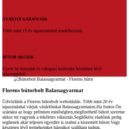
GYÁRTÓI GARANCIÁK
Több mint 15 év tapasztalattal rendelkezünk
BÚTOR AKCIÓK
Gyere be hozzánk és válogass kedvedre készleten lévő
bútorainkból.
Florens bútorbolt Balassagyarmat
Üdvözlünk a Florens bútorbolt weboldalán. Több mint 20 év
tapasztalattal várjuk vásárlóinkat Balassagyarmaton.Ha fontos Ön
számára az hogy prémium minőségben,megfizethető bútort szeretne
akkor mi vagyunk a tökéletes választás.Segítőkész eladóink pedig
segítenek akár teljesen egyedire is szabni a kiszemelt bútort.Vagy
készleten lévő termékeinket bármikor szállítani tudjuk.