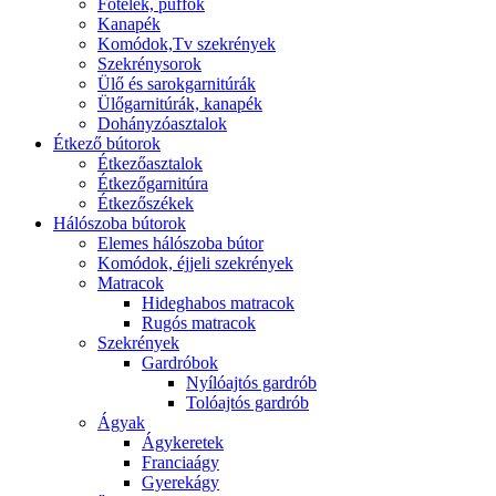
Fotelek, puffok
Kanapék
Komódok,Tv szekrények
Szekrénysorok
Ülő és sarokgarnitúrák
Ülőgarnitúrák, kanapék
Dohányzóasztalok
Étkező bútorok
Étkezőasztalok
Étkezőgarnitúra
Étkezőszékek
Hálószoba bútorok
Elemes hálószoba bútor
Komódok, éjjeli szekrények
Matracok
Hideghabos matracok
Rugós matracok
Szekrények
Gardróbok
Nyílóajtós gardrób
Tolóajtós gardrób
Ágyak
Ágykeretek
Franciaágy
Gyerekágy