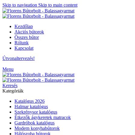
Skip to navigation
Skip to main content
Kezdőlap
Akciós bútorok
Összes bútor
Rólunk
Kapcsolat
Útvonaltervezés!
Menu
Keresés
Kategóriák
Katalógus 2026
Halmar katalógus
Szekrénysor katalógus
Étkezők ágykeretek matracok
Gardróbok katalógus
Modern konyhabútorok
Hálószoba bútorok