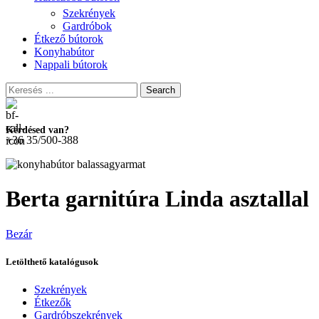
Szekrények
Gardróbok
Étkező bútorok
Konyhabútor
Nappali bútorok
Search
Kérdésed van?
+36 35/500-388
Berta garnitúra Linda asztallal
Bezár
Letölthető katalógusok
Szekrények
Étkezők
Gardróbszekrények