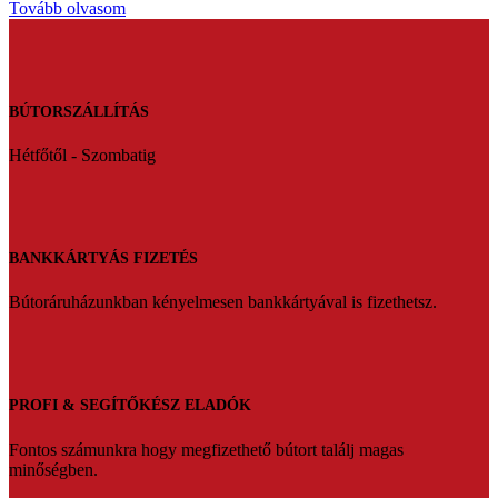
Tovább olvasom
BÚTORSZÁLLÍTÁS
Hétfőtől - Szombatig
BANKKÁRTYÁS FIZETÉS
Bútoráruházunkban kényelmesen bankkártyával is fizethetsz.
PROFI & SEGÍTŐKÉSZ ELADÓK
Fontos számunkra hogy megfizethető bútort találj magas
minőségben.