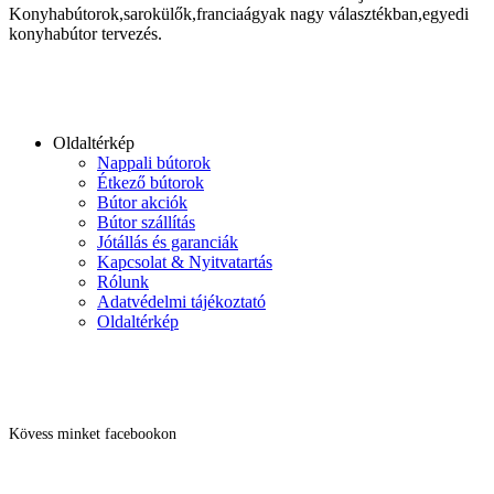
Konyhabútorok,sarokülők,franciaágyak nagy választékban,egyedi
konyhabútor tervezés.
Oldaltérkép
Nappali bútorok
Étkező bútorok
Bútor akciók
Bútor szállítás
Jótállás és garanciák
Kapcsolat & Nyitvatartás
Rólunk
Adatvédelmi tájékoztató
Oldaltérkép
Kövess minket facebookon