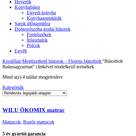
Heverők
Konyhabútor
Egyedi konyha
Konyhagarnitúrák
Sarok ülőgarnitúra
Dolgozószoba,irodai bútorok
Forgószékek
Íróasztalok
Polcok
Egyéb
Kezdőlap
Megfizethető bútorok – Florens bútorbolt
“Bútorbolt
Balassagyarmat” címkével rendelkező termékek
Sorted
Mind a(z) 4 találat megjelenítve
by
Kategóriák
latest
WILU ÖKOMIX matrac
Matracok
,
Rugós matracok
5 év gyártói garancia