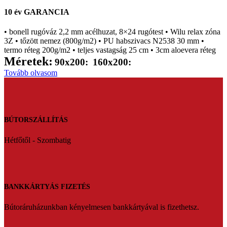
10 év GARANCIA
• bonell rugóváz 2,2 mm acélhuzat, 8×24 rugótest
• Wilu relax zóna
3Z • tőzött nemez (800g/m2) • PU habszivacs N2538 30 mm •
termo réteg 200g/m2 • teljes vastagság 25 cm • 3cm aloevera réteg
Méretek:
90x200:
160x200:
Tovább olvasom
BÚTORSZÁLLÍTÁS
Hétfőtől - Szombatig
BANKKÁRTYÁS FIZETÉS
Bútoráruházunkban kényelmesen bankkártyával is fizethetsz.