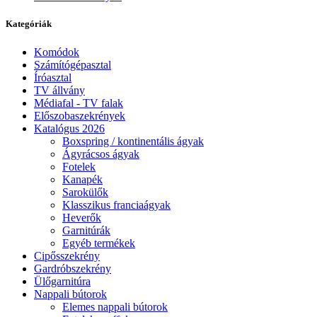
Kategóriák
Komódok
Számítógépasztal
Íróasztal
TV állvány
Médiafal - TV falak
Előszobaszekrények
Katalógus 2026
Boxspring / kontinentális ágyak
Ágyrácsos ágyak
Fotelek
Kanapék
Sarokülők
Klasszikus franciaágyak
Heverők
Garnitúrák
Egyéb termékek
Cipősszekrény
Gardróbszekrény
Ülőgarnitúra
Nappali bútorok
Elemes nappali bútorok