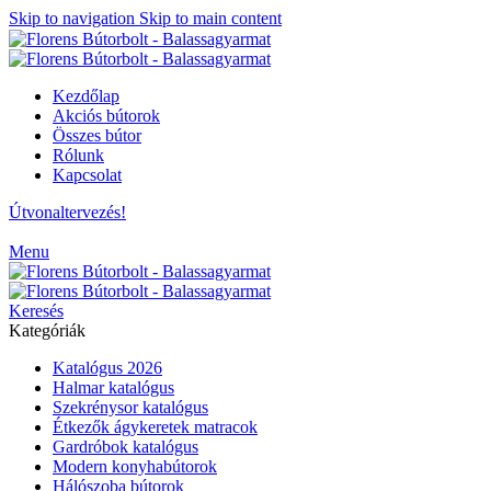
Skip to navigation
Skip to main content
Kezdőlap
Akciós bútorok
Összes bútor
Rólunk
Kapcsolat
Útvonaltervezés!
Menu
Keresés
Kategóriák
Katalógus 2026
Halmar katalógus
Szekrénysor katalógus
Étkezők ágykeretek matracok
Gardróbok katalógus
Modern konyhabútorok
Hálószoba bútorok