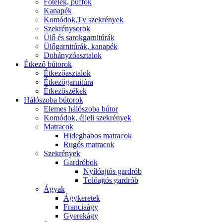
Fotelek, puffok
Kanapék
Komódok,Tv szekrények
Szekrénysorok
Ülő és sarokgarnitúrák
Ülőgarnitúrák, kanapék
Dohányzóasztalok
Étkező bútorok
Étkezőasztalok
Étkezőgarnitúra
Étkezőszékek
Hálószoba bútorok
Elemes hálószoba bútor
Komódok, éjjeli szekrények
Matracok
Hideghabos matracok
Rugós matracok
Szekrények
Gardróbok
Nyílóajtós gardrób
Tolóajtós gardrób
Ágyak
Ágykeretek
Franciaágy
Gyerekágy