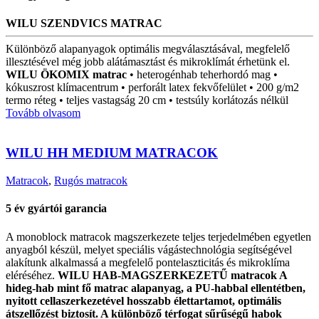
WILU SZENDVICS MATRAC
Különböző alapanyagok optimális megválasztásával, megfelelő
illesztésével még jobb alátámasztást és mikroklímát érhetünk el.
WILU ÖKOMIX matrac
• heterogénhab teherhordó mag •
kókuszrost klímacentrum • perforált latex fekvőfelület • 200 g/m2
termo réteg • teljes vastagság 20 cm • testsúly korlátozás nélkül
Tovább olvasom
WILU HH MEDIUM MATRACOK
Matracok
,
Rugós matracok
5 év gyártói garancia
A monoblock matracok magszerkezete teljes terjedelmében egyetlen
anyagból készül, melyet speciális vágástechnológia segítségével
alakítunk alkalmassá a megfelelő pontelaszticitás és mikroklíma
eléréséhez.
WILU HAB-MAGSZERKEZETŰ matracok A
hideg-hab mint fő matrac alapanyag, a PU-habbal ellentétben,
nyitott cellaszerkezetével hosszabb élettartamot, optimális
átszellőzést biztosít. A különböző térfogat sűrűségű habok