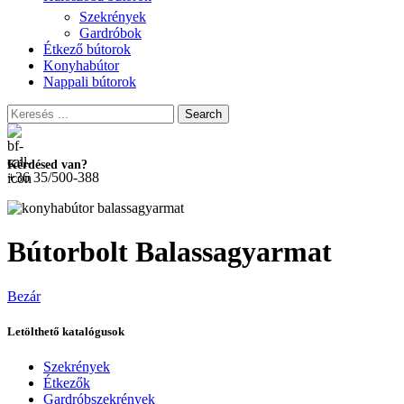
Szekrények
Gardróbok
Étkező bútorok
Konyhabútor
Nappali bútorok
Search
Kérdésed van?
+36 35/500-388
Bútorbolt Balassagyarmat
Bezár
Letölthető katalógusok
Szekrények
Étkezők
Gardróbszekrények