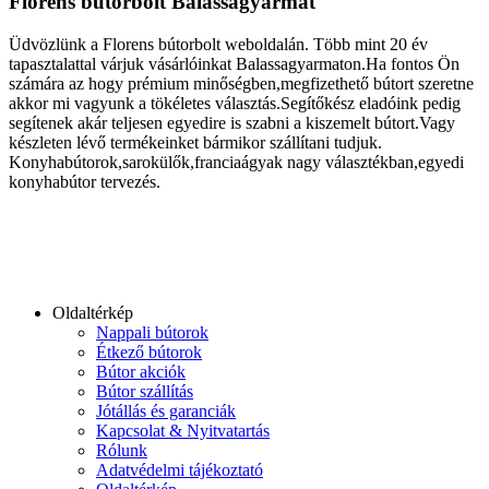
Florens bútorbolt Balassagyarmat
Üdvözlünk a Florens bútorbolt weboldalán. Több mint 20 év
tapasztalattal várjuk vásárlóinkat Balassagyarmaton.Ha fontos Ön
számára az hogy prémium minőségben,megfizethető bútort szeretne
akkor mi vagyunk a tökéletes választás.Segítőkész eladóink pedig
segítenek akár teljesen egyedire is szabni a kiszemelt bútort.Vagy
készleten lévő termékeinket bármikor szállítani tudjuk.
Konyhabútorok,sarokülők,franciaágyak nagy választékban,egyedi
konyhabútor tervezés.
Oldaltérkép
Nappali bútorok
Étkező bútorok
Bútor akciók
Bútor szállítás
Jótállás és garanciák
Kapcsolat & Nyitvatartás
Rólunk
Adatvédelmi tájékoztató