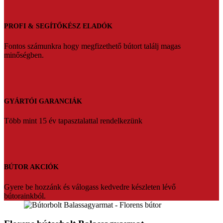
PROFI & SEGÍTŐKÉSZ ELADÓK
Fontos számunkra hogy megfizethető bútort találj magas
minőségben.
GYÁRTÓI GARANCIÁK
Több mint 15 év tapasztalattal rendelkezünk
BÚTOR AKCIÓK
Gyere be hozzánk és válogass kedvedre készleten lévő
bútorainkból.