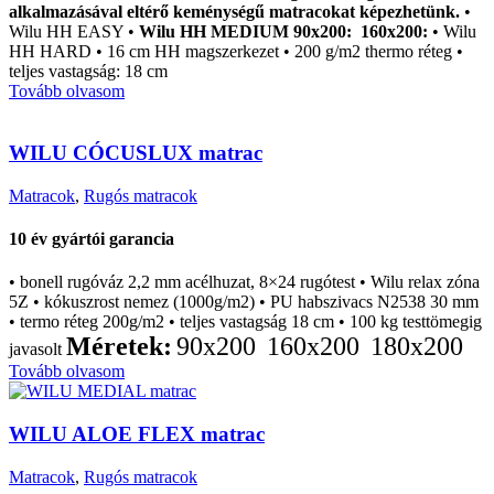
alkalmazásával eltérő keménységű matracokat képezhetünk.
•
Wilu HH EASY •
Wilu HH MEDIUM
90x200:
160x200:
• Wilu
HH HARD • 16 cm HH magszerkezet • 200 g/m2 thermo réteg •
teljes vastagság: 18 cm
Tovább olvasom
WILU CÓCUSLUX matrac
Matracok
,
Rugós matracok
10 év gyártói garancia
• bonell rugóváz 2,2 mm acélhuzat, 8×24 rugótest • Wilu relax zóna
5Z • kókuszrost nemez (1000g/m2) • PU habszivacs N2538 30 mm
• termo réteg 200g/m2 • teljes vastagság 18 cm • 100 kg testtömegig
Méretek:
90x200
160x200
180x200
javasolt
Tovább olvasom
WILU ALOE FLEX matrac
Matracok
,
Rugós matracok